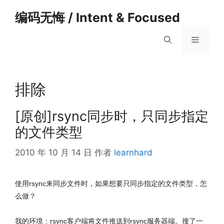
跳
编码无悔 / Intent & Focused
至
内
菜
容
单
排除
[原创]rsync同步时，只同步指定
的文件类型
2010 年 10 月 14 日
作者
learnhard
使用rsync来同步文件时，如果想要只同步指定的文件类型，怎
么做？
我的环境：rsync客户端将文件推送到rsync服务器端。搜了一