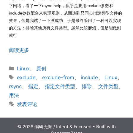
下网络，看了一下rsync help，似乎是要用exclude参数和
include参数配合来实现规则，从而达到只同步指定类型文件的
效果，但是我试了一下没成功，于是最终采用了一种可以实现
的方法：排除其他所有文件类型。虽然比较麻烦，但是能做到
就行
阅读更多
分
Linux
、
原创
类
标
exclude
、
exclude-from
、
include
、
Linux
、
签
rsync
、
指定
、
指定文件类型
、
排除
、
文件类型
、
用法
发表评论
© 2026 编码无悔 / Intent & Focused
• Built with