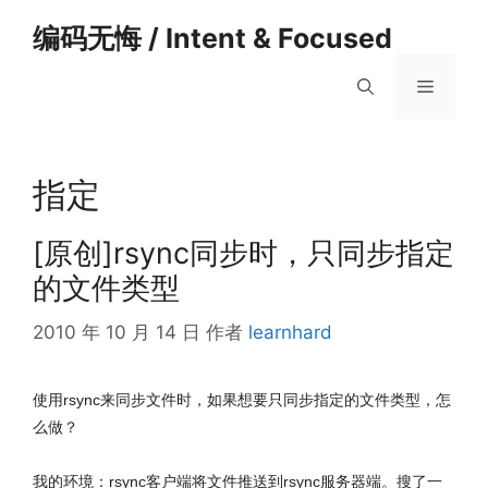
跳
编码无悔 / Intent & Focused
至
内
菜
容
单
指定
[原创]rsync同步时，只同步指定
的文件类型
2010 年 10 月 14 日
作者
learnhard
使用rsync来同步文件时，如果想要只同步指定的文件类型，怎
么做？
我的环境：rsync客户端将文件推送到rsync服务器端。搜了一