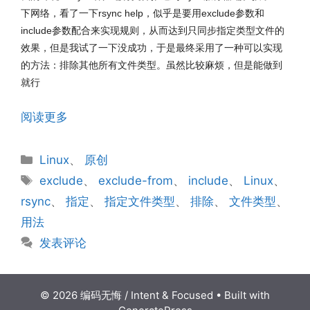
下网络，看了一下rsync help，似乎是要用exclude参数和
include参数配合来实现规则，从而达到只同步指定类型文件的
效果，但是我试了一下没成功，于是最终采用了一种可以实现
的方法：排除其他所有文件类型。虽然比较麻烦，但是能做到
就行
阅读更多
分
Linux
、
原创
类
标
exclude
、
exclude-from
、
include
、
Linux
、
签
rsync
、
指定
、
指定文件类型
、
排除
、
文件类型
、
用法
发表评论
© 2026 编码无悔 / Intent & Focused
• Built with