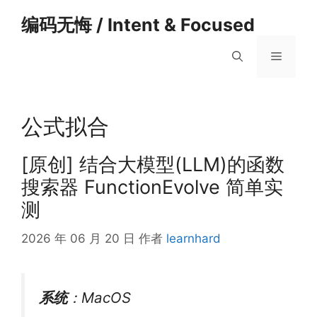
跳
编码无悔 / Intent & Focused
至
内
菜
容
单
公式拟合
[原创] 结合大模型(LLM)的函数
搜索器 FunctionEvolve 简单实
测
2026 年 06 月 20 日
作者
learnhard
系统
：MacOS