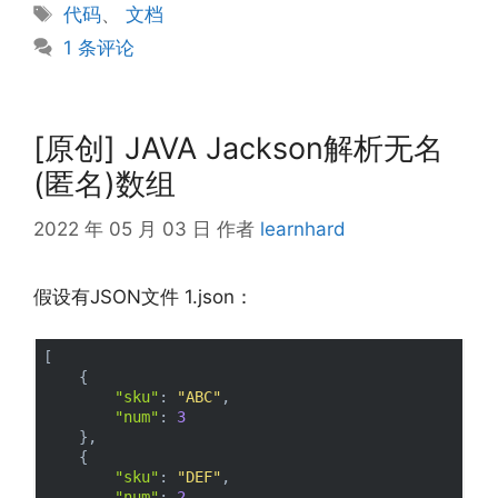
类
标
代码
、
文档
签
1 条评论
[原创] JAVA Jackson解析无名
(匿名)数组
2022 年 05 月 03 日
作者
learnhard
假设有JSON文件 1.json：
[

    {

"sku"
: 
"ABC"
,

"num"
: 
3
    },

    {

"sku"
: 
"DEF"
,

"num"
: 
2