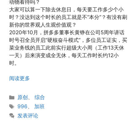
动物看待吗？
大家可以算一下除去休息日，每天要工作多少个小
时？没达到这个时长的员工就是不“本分”？有没有刷
新你的世界观人生观价值观？
2020年10月，拼多多董事长黄铮在公司5周年讲话
时号召全员开启“硬核奋斗模式”，多位员工证实，买
菜业务线的员工此前实行超级大小周（工作13天休
一天）后来演变成全无休，每天工作时长约12小
时。
阅读更多
分
原创
、
综合
类
标
996
、
加班
签
发表评论