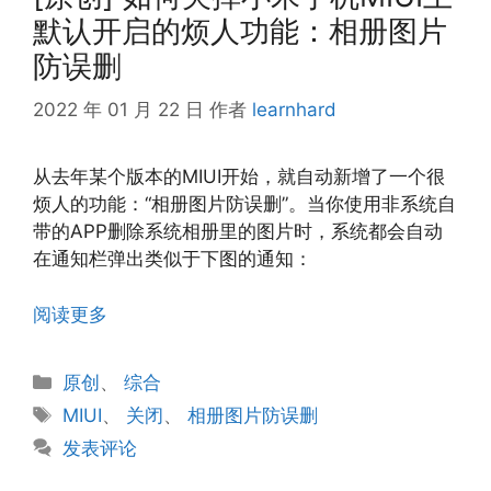
默认开启的烦人功能：相册图片
防误删
2022 年 01 月 22 日
作者
learnhard
从去年某个版本的MIUI开始，就自动新增了一个很
烦人的功能：“相册图片防误删”。当你使用非系统自
带的APP删除系统相册里的图片时，系统都会自动
在通知栏弹出类似于下图的通知：
阅读更多
分
原创
、
综合
类
标
MIUI
、
关闭
、
相册图片防误删
签
发表评论