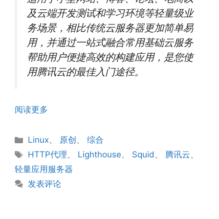
及云端开发测试和学习环境等轻量级业
务场景，相比传统云服务器更加简单易
用，并通过一站式融合常用基础云服务
帮助用户便捷高效的构建应用，是您使
用腾讯云的最佳入门途径。
阅读更多
分
Linux
、
原创
、
综合
类
标
HTTP代理
、
Lighthouse
、
Squid
、
腾讯云
、
签
轻量应用服务器
发表评论