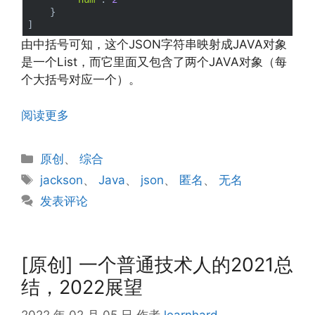
    }

由中括号可知，这个JSON字符串映射成JAVA对象
是一个List，而它里面又包含了两个JAVA对象（每
个大括号对应一个）。
阅读更多
分
原创
、
综合
类
标
jackson
、
Java
、
json
、
匿名
、
无名
签
发表评论
[原创] 一个普通技术人的2021总
结，2022展望