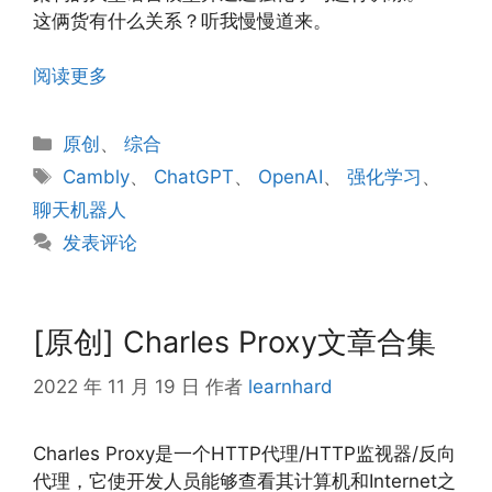
这俩货有什么关系？听我慢慢道来。
阅读更多
分
原创
、
综合
类
标
Cambly
、
ChatGPT
、
OpenAI
、
强化学习
、
签
聊天机器人
发表评论
[原创] Charles Proxy文章合集
2022 年 11 月 19 日
作者
learnhard
Charles Proxy是一个HTTP代理/HTTP监视器/反向
代理，它使开发人员能够查看其计算机和Internet之