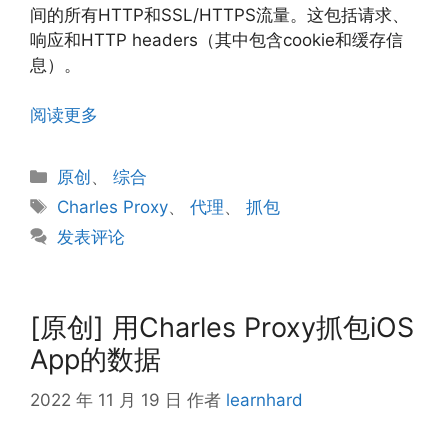
间的所有HTTP和SSL/HTTPS流量。这包括请求、
响应和HTTP headers（其中包含cookie和缓存信
息）。
阅读更多
分
原创
、
综合
类
标
Charles Proxy
、
代理
、
抓包
签
发表评论
[原创] 用Charles Proxy抓包iOS
App的数据
2022 年 11 月 19 日
作者
learnhard