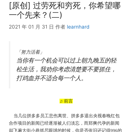
[原创] 过劳死和穷死，你希望哪
一个先来？(二)
2021 年 01 月 31 日
作者
learnhard
「
努力活
着」
当你有一个机会可以过上朝九晚五的轻
松生活，我劝你考虑清楚要不要抓住，
打鸡血并不适合每一个人。
♫ 前言
当几位拼多多员工悲伤离世、拼多多退出央视春晚红包
合作项目的新闻已经逐渐被人们淡忘，而郑爽代孕的新闻
却飞遍大街小巷抓尽眼球的时候，你是否依旧还记得996的