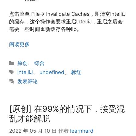
点击菜单 File→ Invalidate Caches，即清空IntelliJ
的缓存，这个操作会要求重启IntelliJ，重启之后会
需要一些时间重新缓存各种lib。
阅读更多
分
原创
、
综合
类
标
IntelliJ
、
undefined
、
标红
签
发表评论
[原创] 在99%的情况下，接受混
乱才能解脱
2022 年 05 月 10 日
作者
learnhard