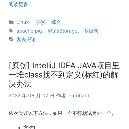
阅读更多
分
Linux
、
原创
、
综合
类
标
apache pig
、
MultiStorage
、
多目录
签
发表评论
[原创] IntelliJ IDEA JAVA项目里
一堆class找不到定义(标红)的解
决办法
2022 年 06 月 07 日
作者
learnhard
依次尝试以下方法，如果一个不行就试另外一个。
方法1