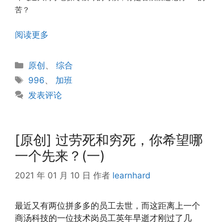
苦？
阅读更多
分
原创
、
综合
类
标
996
、
加班
签
发表评论
[原创] 过劳死和穷死，你希望哪
一个先来？(一)
2021 年 01 月 10 日
作者
learnhard
最近又有两位拼多多的员工去世，而这距离上一个
商汤科技的一位技术岗员工英年早逝才刚过了几