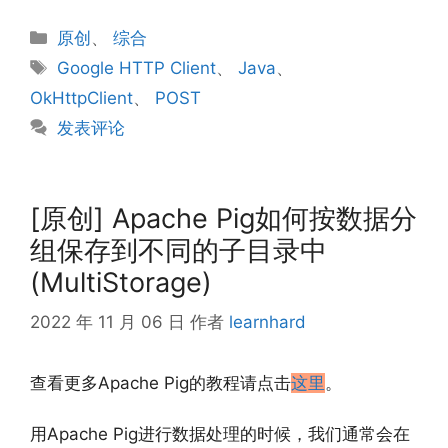
分
原创
、
综合
类
标
Google HTTP Client
、
Java
、
签
OkHttpClient
、
POST
发表评论
[原创] Apache Pig如何按数据分
组保存到不同的子目录中
(MultiStorage)
2022 年 11 月 06 日
作者
learnhard
查看更多Apache Pig的教程请点击
这里
。
用Apache Pig进行数据处理的时候，我们通常会在