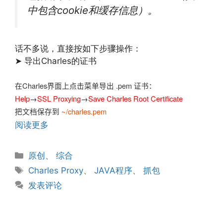
中包含cookie和缓存信息）。
话不多说，直接按如下步骤操作：
➤ 导出Charles的证书
在Charles界面上点击菜单导出 .pem 证书：
Help
→
SSL Proxying
→
Save Charles Root Certificate
把文档保存到
~/charles.pem
阅读更多
分
原创
、
综合
类
标
Charles Proxy
、
JAVA程序
、
抓包
签
发表评论