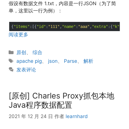
假设有数据文件 1.txt，内容是一行JSON（为了简
单，这里以一行为例）：
{
"items"
:[{
"id"
:
"111"
,
"name"
:
"aaa"
,
"extra"
:{
"k"
:
"tt
阅读更多
分
原创
、
综合
类
标
apache pig
、
json
、
Parse
、
解析
签
发表评论
[原创] Charles Proxy抓包本地
Java程序数据配置
2021 年 12 月 24 日
作者
learnhard