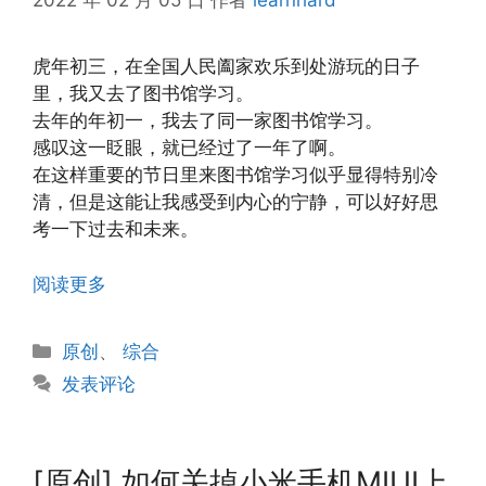
2022 年 02 月 05 日
作者
learnhard
虎年初三，在全国人民阖家欢乐到处游玩的日子
里，我又去了图书馆学习。
去年的年初一，我去了同一家图书馆学习。
感叹这一眨眼，就已经过了一年了啊。
在这样重要的节日里来图书馆学习似乎显得特别冷
清，但是这能让我感受到内心的宁静，可以好好思
考一下过去和未来。
阅读更多
分
原创
、
综合
类
发表评论
[原创] 如何关掉小米手机MIUI上