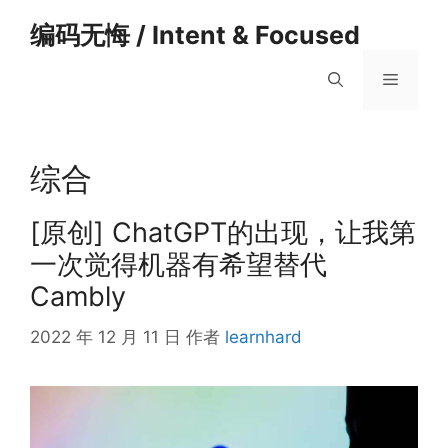
跳
编码无悔 / Intent & Focused
至
内
菜
容
单
综合
[原创] ChatGPT的出现，让我第
一次觉得机器有希望替代
Cambly
2022 年 12 月 11 日
作者
learnhard