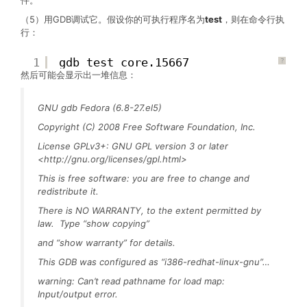
（5）用GDB调试它。假设你的可执行程序名为
test
，则在命令行执
行：
1
gdb test core.15667
?
然后可能会显示出一堆信息：
GNU gdb Fedora (6.8-27.el5)
Copyright (C) 2008 Free Software Foundation, Inc.
License GPLv3+: GNU GPL version 3 or later
<http://gnu.org/licenses/gpl.html>
This is free software: you are free to change and
redistribute it.
There is NO WARRANTY, to the extent permitted by
law. Type “show copying”
and “show warranty” for details.
This GDB was configured as “i386-redhat-linux-gnu”…
warning: Can’t read pathname for load map:
Input/output error.