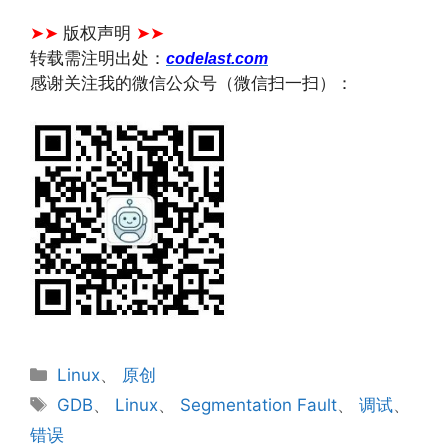
文章来源：
https://www.codelast.com/
➤➤
版权声明
➤➤
转载需注明出处：
codelast.com
感谢关注我的微信公众号（微信扫一扫）：
分
Linux
、
原创
类
标
GDB
、
Linux
、
Segmentation Fault
、
调试
、
签
错误