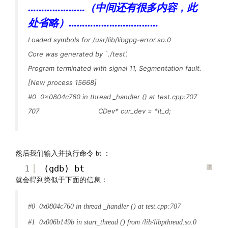
…………………（中间还有很多内容，此
处省略）……………………………
Loaded symbols for /usr/lib/libgpg-error.so.0
Core was generated by `./test’.
Program terminated with signal 11, Segmentation fault.
[New process 15668]
#0 0x0804c760 in thread _handler () at test.cpp:707
707 CDev* cur_dev = *it_d;
然后我们输入并执行命令 bt ：
1
(gdb) bt
?
就会得到类似于下面的信息：
#0 0x0804c760 in thread _handler () at test.cpp:707
#1 0x006b149b in start_thread () from /lib/libpthread.so.0