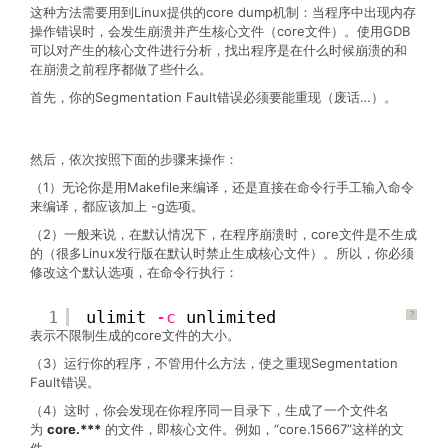
这种方法需要用到Linux提供的core dump机制：当程序中出现内存
操作错误时，会发生崩溃并产生核心文件（core文件）。使用GDB
可以对产生的核心文件进行分析，找出程序是在什么时候崩溃的和
在崩溃之前程序都做了些什么。
首先，你的Segmentation Fault错误必须要能重现（废话…）。
文章来源：
http://www.codelast.com/
然后，依次按照下面的步骤来操作：
（1）无论你是用Makefile来编译，还是直接在命令行手工输入命令
来编译，都应该加上 -g选项。
（2）一般来说，在默认情况下，在程序崩溃时，core文件是不生成
的（很多Linux发行版在默认时禁止生成核心文件）。所以，你必须
修改这个默认选项，在命令行执行：
1
ulimit
-c
unlimited
?
表示不限制生成的core文件的大小。
（3）运行你的程序，不管用什么方法，使之重现Segmentation
Fault错误。
（4）这时，你会发现在你程序同一目录下，生成了一个文件名
为
core.***
的文件，即核心文件。例如，“core.15667”这样的文
件。