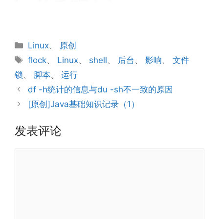
文章来源：http://www.codelast.com/
分
Linux
、
原创
类
标
flock
、
Linux
、
shell
、
后台
、
影响
、
文件
签
锁
、
脚本
、
运行
df -h统计的信息与du -sh不一致的原因
[原创]Java基础知识记录（1）
发表评论
评
论