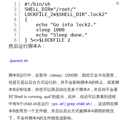
1
#!/bin/sh
?
2
SHELL_DIR="/root/"
3
LOCKFILE_2=$SHELL_DIR".lock2"
4
{
5
echo "Go into lock2."
6
sleep 1000
7
echo "Sleep done."
8
} 5<>$LOCKFILE_2
然后运行脚本A：
./parent.sh
脚本B运行中，会暂停（sleep）1000秒，因此它会卡在那里，
但是它是以后台方式运行的，并不会影响脚本A的终止。就算脚
本B没有结束，你也可以再启动任意多个脚本A，并且你不会看
到“Shell is running, quit”的提示，此外，你还可以查看到进程
中有N个child.sh在运行（
ps -ef | grep child.sh
）。这说明在脚
本B使用另一个文件锁、并且以后台方式被脚本A调用的情况
下，不会对脚本A的文件锁造成影响。