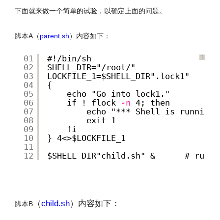
下面就来做一个简单的试验，以确定上面的问题。
脚本A（
parent.sh
）内容如下：
01
#!/bin/sh
?
02
SHELL_DIR="/root/"
03
LOCKFILE_1=$SHELL_DIR".lock1"
04
{
05
echo "Go into lock1."
06
if ! flock
-n
4; then
07
echo "*** Shell is running,
08
exit 1
09
fi
10
} 4<>$LOCKFILE_1
11
12
$SHELL_DIR"child.sh" &      # run s
文章来源：http://www.codelast.com/
（
child.sh
）内容如下：
脚本B