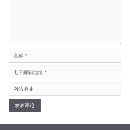
名
称
电
子
邮
网
箱
站
地
地
址
址