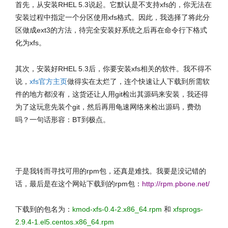
首先，从安装RHEL 5.3说起。它默认是不支持xfs的，你无法在
安装过程中指定一个分区使用xfs格式。因此，我选择了将此分
区做成ext3的方法，待完全安装好系统之后再在命令行下格式
化为xfs。
其次，安装好RHEL 5.3后，你要安装xfs相关的软件。我不得不
说，
xfs官方主页
做得实在太烂了，连个快速让人下载到所需软
件的地方都没有，这货还让人用git检出其源码来安装，我还得
为了这玩意先装个git，然后再用龟速网络来检出源码，费劲
吗？一句话形容：BT到极点。
文章来源：http://www.codelast.com/
于是我转而寻找可用的rpm包，还真是难找。我要是没记错的
话，最后是在这个网站下载到的rpm包：
http://rpm.pbone.net/
下载到的包名为：
kmod-xfs-0.4-2.x86_64.rpm
和
xfsprogs-
2.9.4-1.el5.centos.x86_64.rpm