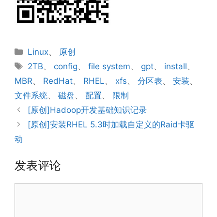
分
Linux
、
原创
类
标
2TB
、
config
、
file system
、
gpt
、
install
、
签
MBR
、
RedHat
、
RHEL
、
xfs
、
分区表
、
安装
、
文件系统
、
磁盘
、
配置
、
限制
[原创]Hadoop开发基础知识记录
[原创]安装RHEL 5.3时加载自定义的Raid卡驱
动
发表评论
评
论