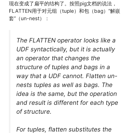
现在变成了扁平的结构了。按照pig文档的说法，
FLATTEN用于对元组（tuple）和包（bag）“解嵌
套”（un-nest）：
The FLATTEN operator looks like a
UDF syntactically, but it is actually
an operator that changes the
structure of tuples and bags in a
way that a UDF cannot. Flatten un-
nests tuples as well as bags. The
idea is the same, but the operation
and result is different for each type
of structure.
For tuples, flatten substitutes the