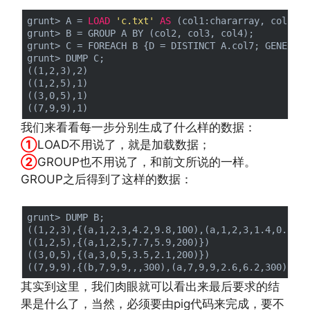
grunt> A = 
LOAD
'c.txt'
AS
 (col1:chararray, col2:
in
grunt> B = GROUP A BY (col2, col3, col4);

grunt> C = FOREACH B {D = DISTINCT A.col7; GENERATE
grunt> DUMP C;

((1,2,3),2)

((1,2,5),1)

((3,0,5),1)

我们来看看每一步分别生成了什么样的数据：
①
LOAD不用说了，就是加载数据；
②
GROUP也不用说了，和前文所说的一样。
GROUP之后得到了这样的数据：
grunt> DUMP B;

((1,2,3),{(a,1,2,3,4.2,9.8,100),(a,1,2,3,1.4,0.2,500
((1,2,5),{(a,1,2,5,7.7,5.9,200)})

((3,0,5),{(a,3,0,5,3.5,2.1,200)})

其实到这里，我们肉眼就可以看出来最后要求的结
果是什么了，当然，必须要由pig代码来完成，要不