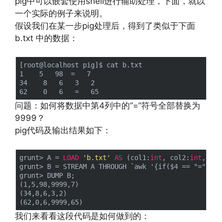
pig中可以嵌套使用shell进行辅助处理，下面，就以
一个实际的例子来说明。
假设我们在某一步pig处理后，得到了类似于下面
b.txt 中的数据：
[root@localhost pig]$ cat b.txt 

1    5   98  =   7

34    8   6   3   2

问题：如何将数据中第4列中的“=”符号全部替换为
9999？
pig代码及输出结果如下：
grunt> A = 
LOAD
'b.txt'
AS
 (col1:
int
, col2:
int
, col
grunt> B = STREAM A THROUGH `awk '{if($4 == "=") pr
grunt> DUMP B;

(1,5,98,9999,7)

(34,8,6,3,2)

我们来看看这段代码是如何做到的：