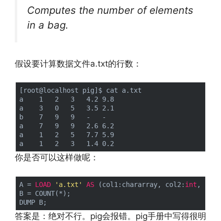
Computes the number of elements
in a bag.
假设要计算数据文件a.txt的行数：
[root@localhost pig]$ cat a.txt 

a    1   2   3   4.2 9.8

a    3   0   5   3.5 2.1

b    7   9   9   -   -

a    7   9   9   2.6 6.2

a    1   2   5   7.7 5.9

你是否可以这样做呢：
A = 
LOAD
'a.txt'
AS
 (col1:chararray, col2:
int
, col3
B = COUNT(*);

答案是：绝对不行。pig会报错。pig手册中写得很明