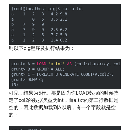
[root@localhost pig]$ cat a.txt 

a    1   2   3   4.2 9.8

a        0   5   3.5 2.1

b    7   9   9   -   -

a    7   9   9   2.6 6.2

a    1   2   5   7.7 5.9

则以下pig程序及执行结果为：
grunt> A = 
LOAD
'a.txt'
AS
 (col1:chararray, col2:
in
grunt> B = GROUP A ALL;

grunt> C = FOREACH B GENERATE COUNT(A.col2);

grunt> DUMP C;

可见，结果为5行。那是因为你LOAD数据的时候指
定了col2的数据类型为int，而a.txt的第二行数据是
空的，因此数据加载到A以后，有一个字段就是空
的：