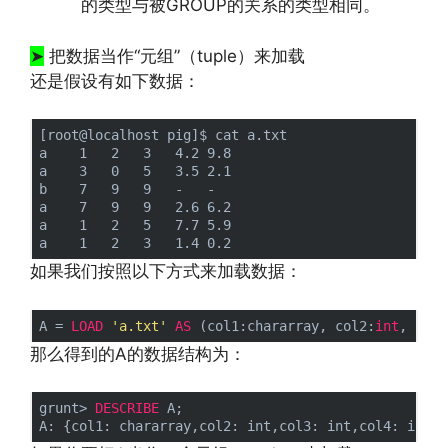
的类型与被GROUP的关系的类型相同。
➤
把数据当作“元组”（tuple）来加载
还是假设有如下数据：
[root@localhost pig]$ cat a.txt 

a    1   2   3   4.2 9.8

a    3   0   5   3.5 2.1

b    7   9   9   -   -

a    7   9   9   2.6 6.2

a    1   2   5   7.7 5.9

如果我们按照以下方式来加载数据：
A = 
LOAD
'a.txt'
AS
 (col1:chararray, col2:
int
, col3
那么得到的A的数据结构为：
grunt> 
DESCRIBE
 A;
