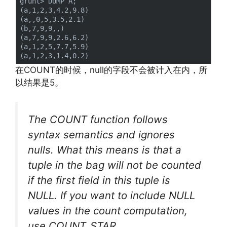
grunt> DUMP A;

(a,1,2,3,4.2,9.8)

(a,,0,5,3.5,2.1)

(b,7,9,9,,)

(a,7,9,9,2.6,6.2)

(a,1,2,5,7.7,5.9)

在COUNT的时候，null的字段不会被计入在内，所
以结果是5。
The COUNT function follows
syntax semantics and ignores
nulls. What this means is that a
tuple in the bag will not be counted
if the first field in this tuple is
NULL. If you want to include NULL
values in the count computation,
use COUNT_STAR.