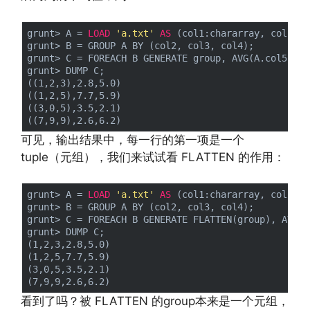
grunt> A = 
LOAD
'a.txt'
AS
 (col1:chararray, col2:
in
grunt> B = GROUP A BY (col2, col3, col4);

grunt> C = FOREACH B GENERATE group, AVG(A.col5), A
grunt> DUMP C;

((1,2,3),2.8,5.0)

((1,2,5),7.7,5.9)

((3,0,5),3.5,2.1)

可见，输出结果中，每一行的第一项是一个
tuple（元组），我们来试试看 FLATTEN 的作用：
grunt> A = 
LOAD
'a.txt'
AS
 (col1:chararray, col2:
in
grunt> B = GROUP A BY (col2, col3, col4);

grunt> C = FOREACH B GENERATE FLATTEN(group), AVG(A
grunt> DUMP C;

(1,2,3,2.8,5.0)

(1,2,5,7.7,5.9)

(3,0,5,3.5,2.1)

看到了吗？被 FLATTEN 的group本来是一个元组，