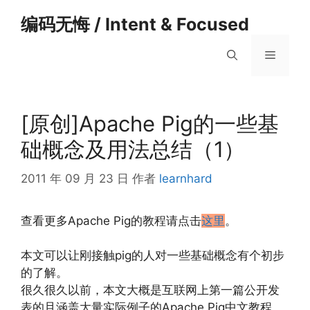
跳
编码无悔 / Intent & Focused
至
内
菜
容
单
[原创]Apache Pig的一些基
础概念及用法总结（1）
2011 年 09 月 23 日
作者
learnhard
查看更多Apache Pig的教程请点击
这里
。
本文可以让刚接触pig的人对一些基础概念有个初步
的了解。
很久很久以前，本文大概是互联网上第一篇公开发
表的且涵盖大量实际例子的Apache Pig中文教程