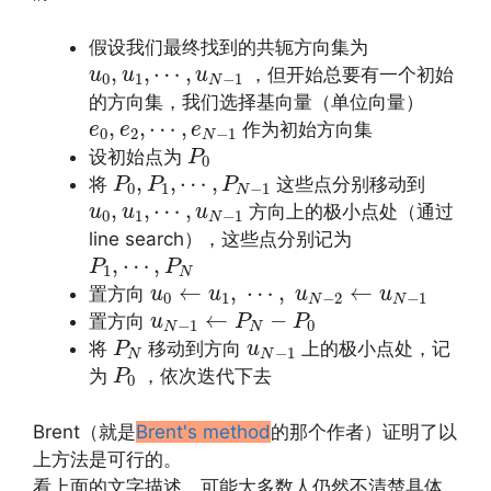
假设我们最终找到的共轭方向集为
u
0
,
u
1
,
⋯
,
u
N
−
1
,
,
⋯
,
，但开始总要有一个初始
u
u
u
0
1
−
1
N
的方向集，我们选择基向量（单位向量）
e
0
,
e
2
,
⋯
,
e
N
−
1
,
,
⋯
,
作为初始方向集
e
e
e
0
2
−
1
N
P
0
设初始点为
P
0
P
0
,
P
1
,
⋯
,
P
N
−
1
,
,
⋯
,
将
这些点分别移动到
P
P
P
0
1
−
1
N
u
0
,
u
1
,
⋯
,
u
N
−
1
,
,
⋯
,
方向上的极小点处（通过
u
u
u
0
1
−
1
N
line search），这些点分别记为
P
1
,
⋯
,
P
N
,
⋯
,
P
P
1
N
u
0
←
u
1
,
⋯
,
u
N
−
2
←
u
N
−
1
←
,
⋯
,
←
置方向
u
u
u
u
0
1
−
2
−
1
N
N
u
N
−
1
←
P
N
−
P
0
←
−
置方向
u
P
P
−
1
0
N
N
P
N
u
N
−
1
将
移动到方向
上的极小点处，记
P
u
−
1
N
N
P
0
为
，依次迭代下去
P
0
Brent（就是
Brent's method
的那个作者）证明了以
上方法是可行的。
看上面的文字描述，可能大多数人仍然不清楚具体