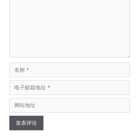
名
称
电
子
邮
网
箱
站
地
地
址
址