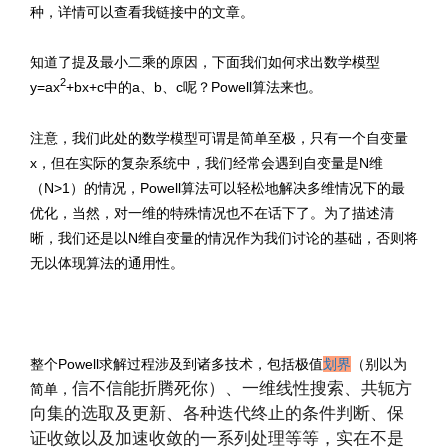
种，详情可以查看我链接中的文章。
知道了提及最小二乘的原因，下面我们如何求出数学模型
2
y=ax
+bx+c中的a、b、c呢？Powell算法来也。
注意，我们此处的数学模型可谓是简单至极，只有一个自变量
x，但在实际的复杂系统中，我们经常会遇到自变量是N维
（N>1）的情况，Powell算法可以轻松地解决多维情况下的最
优化，当然，对一维的特殊情况也不在话下了。为了描述清
晰，我们还是以N维自变量的情况作为我们讨论的基础，否则将
无以体现算法的通用性。
文章来源：
http://www.codelast.com/
整个Powell求解过程涉及到诸多技术，包括极值
划界
（别以为
信不信能折腾死你）、一维线性搜索、共轭方
简单，
向集的选取及更新、各种迭代终止的条件判断、保
证收敛以及加速收敛的一系列处理等等，实在不是