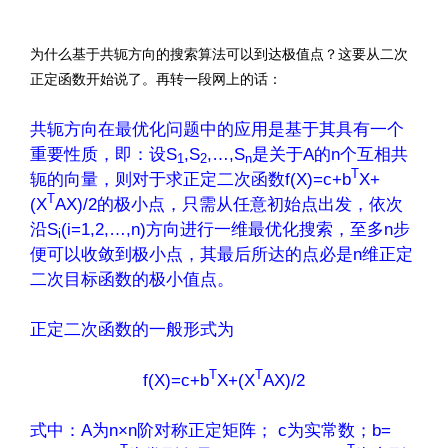
文章来源：
http://www.codelast.com/
为什么基于共轭方向的搜索算法可以到达极值点？这要从二次
正定函数开始说了。再转一段网上的话：
共轭方向在最优化问题中的应用是基于其具有一个
重要性质，即：设S
,S
,…,S
是关于A的n个互相共
1
2
n
T
轭的向量，则对于求正定二次函数f(X)=c+b
X+
T
(X
AX)/2的极小点，只需从任意初始点出发，依次
沿S
(i=1,2,…,n)方向进行一维最优化搜索，至多n步
i
便可以收敛到极小点，其最后所达的点必是n维正定
二次目标函数的极小值点。
正定二次函数的一般形式为
T
T
f(X)=c+b
X+(X
AX)/2
式中：A为n×n阶对称正定矩阵； c为实常数；b=