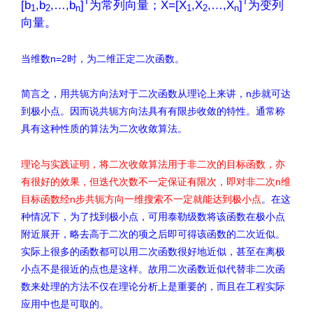
T
T
[b
,b
,…,b
]
为常列向量；X=[X
,X
,…,X
]
为变列
1
2
n
1
2
n
向量。
当维数n=2时，为二维正定二次函数。
简言之，用共轭方向法对于二次函数从理论上来讲，n步就可达
到极小点。因而说共轭方向法具有有限步收敛的特性。通常称
具有这种性质的算法为二次收敛算法。
理论与实践证明，将二次收敛算法用于非二次的目标函数，亦
有很好的效果，但迭代次数不一定保证有限次，即对非二次n维
目标函数经n步共轭方向一维搜索不一定就能达到极小点
。在这
种情况下，为了找到极小点，可用泰勒级数将该函数在极小点
附近展开，略去高于二次的项之后即可得该函数的二次近似。
实际上很多的函数都可以用二次函数很好地近似，甚至在离极
小点不是很近的点也是这样。故用二次函数近似代替非二次函
数来处理的方法不仅在理论分析上是重要的，而且在工程实际
应用中也是可取的。