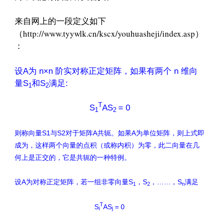
来自网上的一段定义如下
http://www.tyywlk.cn/kscx/youhuasheji/index.asp
（
）
：
设A为 n×n 阶实对称正定矩阵，如果有两个 n 维向
量S
和S
满足:
1
2
T
S
AS
= 0
1
2
则称向量S1与S2对于矩阵A共轭。如果A为单位矩阵，则上式即
成为，这样两个向量的点积（或称内积）为零，此二向量在几
何上是正交的，它是共轭的一种特例。
设A为对称正定矩阵，若一组非零向量S
，S
，……，S
满足
1
2
n
T
S
AS
= 0
i
j