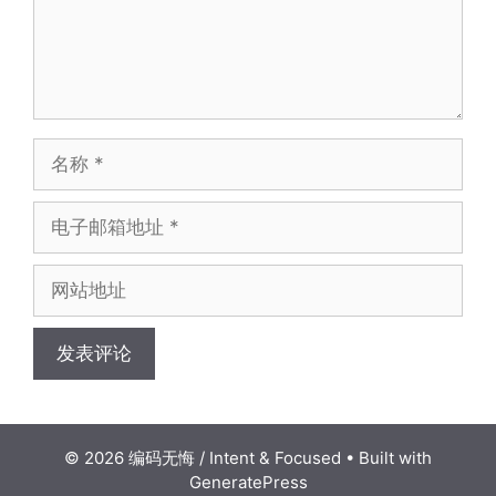
名
称
电
子
邮
网
箱
站
地
地
址
址
© 2026 编码无悔 / Intent & Focused
• Built with
GeneratePress