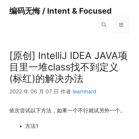
跳
编码无悔 / Intent & Focused
至
内
菜
容
单
[原创] IntelliJ IDEA JAVA项
目里一堆class找不到定义
(标红)的解决办法
2022 年 06 月 07 日
作者
learnhard
依次尝试以下方法，如果一个不行就试另外一个。
方法1