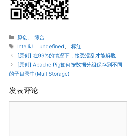
分
原创
、
综合
类
标
IntelliJ
、
undefined
、
标红
签
[原创] 在99%的情况下，接受混乱才能解脱
[原创] Apache Pig如何按数据分组保存到不同
的子目录中(MultiStorage)
发表评论
评
论