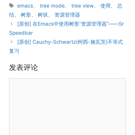
类
标
emacs
、
tree mode
、
tree view
、
使用
、
总
签
结
、
树形
、
树状
、
资源管理器
[原创] 在Emacs中使用树形“资源管理器”——Sr
Speedbar
[原创] Cauchy-Schwartz(柯西-施瓦茨)不等式
复习
发表评论
评
论