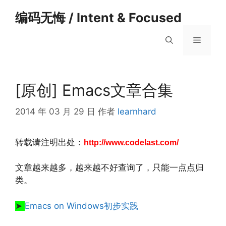
跳
编码无悔 / Intent & Focused
至
内
菜
容
单
[原创] Emacs文章合集
2014 年 03 月 29 日
作者
learnhard
转载请注明出处：
http://www.codelast.com/
文章越来越多，越来越不好查询了，只能一点点归
类。
➤
Emacs on Windows初步实践