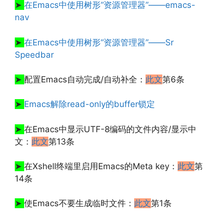
➤
在Emacs中使用树形“资源管理器”——emacs-
nav
➤
在Emacs中使用树形“资源管理器”——Sr
Speedbar
➤
配置Emacs自动完成/自动补全：
此文
第6条
➤
Emacs解除read-only的buffer锁定
➤
在Emacs中显示UTF-8编码的文件内容/显示中
文：
此文
第13条
文章来源：
http://www.codelast.com/
➤
在Xshell终端里启用Emacs的Meta key：
此文
第
14条
➤
使Emacs不要生成临时文件：
此文
第1条