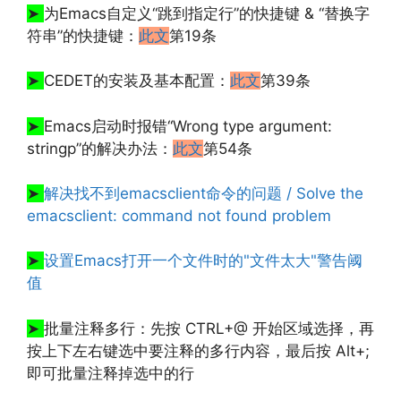
➤
为Emacs自定义“跳到指定行”的快捷键 & “替换字
符串”的快捷键：
此文
第19条
➤
CEDET的安装及基本配置：
此文
第39条
➤
Emacs启动时报错“Wrong type argument:
stringp”的解决办法：
此文
第54条
➤
解决找不到emacsclient命令的问题 / Solve the
emacsclient: command not found problem
文章来源：
http://www.codelast.com/
➤
设置Emacs打开一个文件时的"文件太大"警告阈
值
➤
批量注释多行：先按 CTRL+@ 开始区域选择，再
按上下左右键选中要注释的多行内容，最后按 Alt+;
即可批量注释掉选中的行