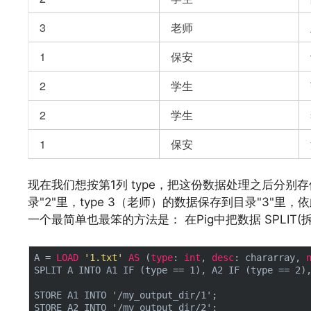
3
老师
1
保安
2
学生
2
学生
1
保安
文章来源：
https://www.codelast.com/
现在我们想按第1列 type，把这份数据处理之后分别存
录"2"里，type 3（老师）的数据保存到目录"3"里，
一个最简单也最笨的方法是： 在Pig中把数据 SPLIT(
A = 
LOAD
'1.txt'
AS
 (
type
: 
int
, 
desc
: chararray, 
SPLIT A INTO A1 IF (type == 1), A2 IF (type == 2),
STORE A1 INTO '/my_output_dir/1';

STORE A2 INTO '/my_output_dir/2';
