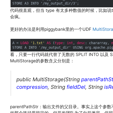
代码很直观，但当 type 有太多种数值的时候，比如说ty
会疯。
文章来源：
https://www.codelast.com/
更好的办法是利用piggybank里的一个UDF
MultiStor
A = 
LOAD
'1.txt'
AS
 (
type
: 
int
, 
desc
: chararray, 
看，只要一行代码就代替了无数的 SPLIT INTO 以及 S
MultiStorage的参数含义分别是：
public MultiStorage(String
parentPathSt
compression
, String
fieldDel
, String
isR
parentPathStr：输出文件的父目录。事实上这个参
的那个路径里指定的，但开发团队为了向前兼容，保