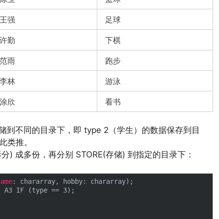
王强
足球
许勤
下棋
范雨
跑步
李林
游泳
涂欣
看书
储到不同的目录下，即 type 2（学生）的数据保存到目
依此类推。
拆分) 成多份，再分别 STORE(存储) 到指定的目录下：
name
: chararray, hobby: chararray);

 A3 IF (type == 3);
