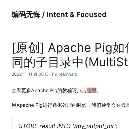
跳
至
编码无悔 / Intent & Focused
内
容
[原创] Apache P
同的子目录中(MultiSto
2022 年 11 月 06 日
作者
learnhard
查看更多Apache Pig的教程请点击
这里
。
用Apache Pig进行数据处理的时候，我们通常会在
STORE result INTO '/my_output_dir';