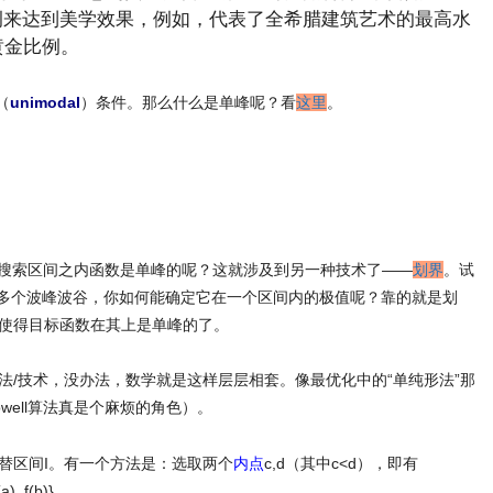
黄金比例来达到美学效果，例如，代表了全希腊建筑艺术的最高水
黄金比例。
（
unimodal
）条件。那么什么是单峰呢？看
这里
。
能保证在我的搜索区间之内函数是单峰的呢？这就涉及到另一种技术了——
划界
。试
可能有多个波峰波谷，你如何能确定它在一个区间内的极值呢？靠的就是划
使得目标函数在其上是单峰的了。
/技术，没办法，数学就是这样层层相套。像最优化中的“单纯形法”那
ell算法真是个麻烦的角色）。
间来代替区间I。有一个方法是：选取两个
内点
c,d（其中c<d），即有
a), f(b)}。