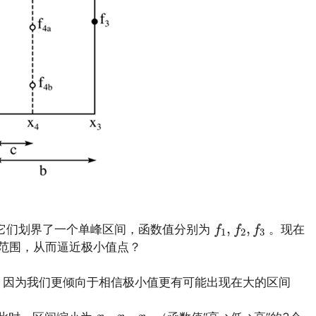
f
1
,
f
2
,
f
3
,
,
，它们划界了一个单峰区间，函数值分别为
。现在
f
f
f
1
2
3
范围，从而逼近极小值点？
因为我们更倾向于相信极小值更有可能出现在大的区间
x
1
,
x
2
,
x
4