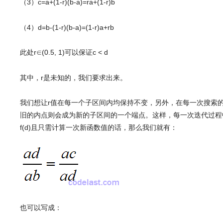
（3）c=a+(1-r)(b-a)=ra+(1-r)b
（4）d=b-(1-r)(b-a)=(1-r)a+rb
此处r∈(0.5, 1)可以保证c < d
其中，r是未知的，我们要求出来。
我们想让r值在每一个子区间内均保持不变，另外，在每一次搜索
旧的内点则会成为新的子区间的一个端点。这样，每一次迭代过程中只
f(d)且只需计算一次新函数值的话，那么我们就有：
也可以写成：