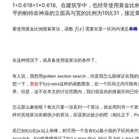
1÷0.618=1+0.618。在建筑学中，也经常使用
平的帕特农神庙的立面高与宽的比例为19比31，接近
f
(
x
)
(
)
要使用黄金比例搜索算法，函数
需要在某一区间内满足
单峰
f
x
文章来源：
http://www.codelast.com/
在这种情况下，就具备使用该算法的条件了。
有人说，我想用golden section search，但是我怎么
想一下，
类似
于f(x)=sinx这样的函数图形，在一个区间之内
界。但是，这不在本文的讨论范围内，我们假设你的搜索区间已经
怎么那么麻烦呢？每次只要一涉及到一个算法，就会用到另一个算法
样对其他算法依赖很少的算法，应该算比较少的吧（相比之下，Pow
若已知f(x)在[a,b]上单峰，则可用一个含有f(x)最小值的子区
a<c<d<b。f(x)的单峰保证了f(c) < max {f(a), f(b)} 且 f(d) < max {f(