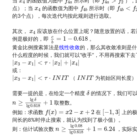
>
当
的函数值为图中
所示时（即
），
x
f
f
f
4
4
4
2
a
a
f
4
b
f
4
b
<
f
x
4
<
点）；当
的函数值为图中
所示时（即
x
f
f
f
4
4
4
b
b
的3个点），每次迭代均按此规则进行选取。
文章来源：
http://www.codelast.com/
x
4
其次，
应该放在什么位置上呢？随意放置的话，若
x
4
c
b
=
1
−
0.618
c
=
1
−
0.618
例是极好的，即
。
b
黄金比例搜索算法是
线性收敛
的，那么其收敛准则是什
什么程度的时候，我们就可以“收手”，不用再搜索下
|
x
3
−
x
1
|
<
τ
⋅
|
x
2
|
+
|
x
4
|
|
−
|
<
⋅
|
|
+
|
|
x
x
τ
x
x
3
1
2
4
或：
|
x
3
−
x
1
|
<
τ
⋅
I
N
I
T
I
N
I
T
|
−
|
<
⋅
（
为初始区间长度）
x
x
τ
I
N
I
T
I
N
I
T
3
1
文章来源：
http://www.codelast.com/
δ
需要一提的是，在给定一个精度
的情况下，我们可以
δ
n
≥
lg
δ
lg
0.618
+
1
lg
δ
≥
+
1
取整数。
n
lg
0.618
f
(
x
)
=
x
2
−
x
+
2
[
−
1
,
3
]
(
)
=
2
−
+
2
[
−
1
,
3
]
例如：求函数
在
上的极
f
x
x
x
间长的8%时停止搜索，就认为找到了极小值）。
n
≥
lg
0.08
lg
0.618
+
1
=
6.24
lg
0.08
≥
+
1
=
6.24
则：估计试验次数
，实际
n
lg
0.618