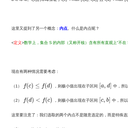
这里又提到了另一个概念：
内点
。什么是内点呢？
<
定义
>
数学上，集合 S 的内部（又称开核）含有所有直观上“不在 S
文章来源：
http://www.codelast.com/
现在有两种情况需要考虑：
f
(
c
)
≤
f
(
d
)
[
a
,
d
]
(
)
≤
(
)
[
,
]
f
c
f
d
a
d
（1）
，则极小值出现在子区间
中，所
f
(
d
)
<
f
(
c
)
[
c
,
b
]
(
)
<
(
)
[
,
]
f
d
f
c
c
b
（2）
，则极小值出现在子区间
中，所以
这里要注意了：我们选取的两个内点不是随意选定的，而是特殊选定的，我们人