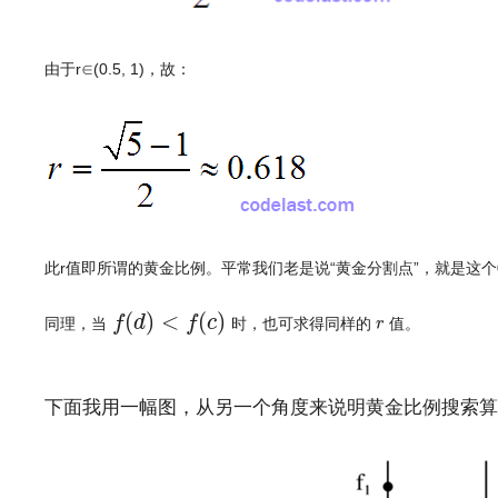
由于r∈(0.5, 1)，故：
此r值即所谓的黄金比例。平常我们老是说“黄金分割点”，就是这个0
f
(
d
)
<
f
(
c
)
(
)
<
(
)
r
f
d
f
c
同理，当
时，也可求得同样的
值。
r
文章来源：
http://www.codelast.com/
下面我用一幅图，从另一个角度来说明黄金比例搜索算