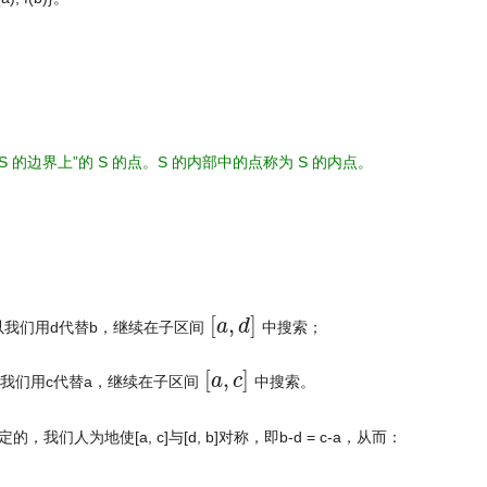
 的边界上”的 S 的点。S 的内部中的点称为 S 的内点。
[
a
,
d
]
[
,
]
a
d
以我们用d代替b，继续在子区间
中搜索；
[
a
,
c
]
[
,
]
a
c
我们用c代替a，继续在子区间
中搜索。
为地使[a, c]与[d, b]对称，即b-d = c-a，从而：