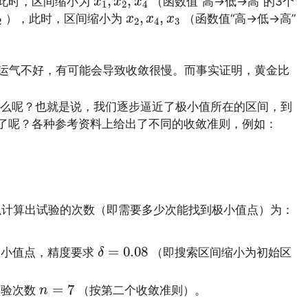
,
,
此时，区间缩小为
（函数值“高→低→高”的3个
x
x
x
1
2
4
2
x
2
,
x
4
,
x
3
,
,
），此时，区间缩小为
（函数值“高→低→高”
x
x
x
2
2
4
3
运气不好，有可能会导致收敛很慢。而事实证明，黄金比
么呢？也就是说，我们逐步逼近了极小值所在的区间，到
去了呢？各种参考资料上给出了不同的收敛准则，例如：
计算出试验的次数（即需要多少次能找到极小值点）为：
δ
=
0.08
=
0.08
小值点，精度要求
（即搜索区间缩小为初始区
δ
n
=
7
=
7
实验次数
（按第二个收敛准则）。
n