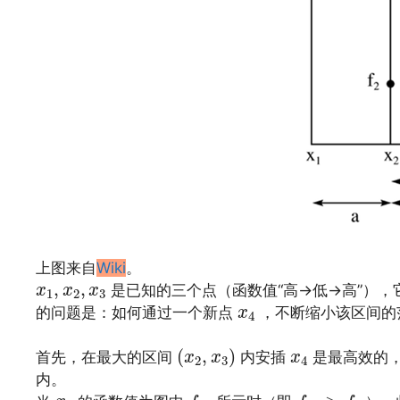
上图来自
Wiki
。
x
1
,
x
2
,
x
3
,
,
是已知的三个点（函数值“高→低→高”）
x
x
x
1
2
3
x
4
的问题是：如何通过一个新点
，不断缩小该区间的
x
4
(
x
2
,
x
3
)
x
4
(
,
)
首先，在最大的区间
内安插
是最高效的，
x
x
x
2
3
4
内。
f
4
a
f
4
a
>
f
2
x
4