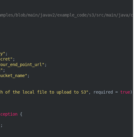
ples/blob/main/javav2/example_code/s3/src/main/java/com
ey"
;

ecret"
;

your_end_point_url"
;

n"
;

bucket_name"
;

th of the local file to upload to S3"
, required = 
true
)

xception 
{

;
