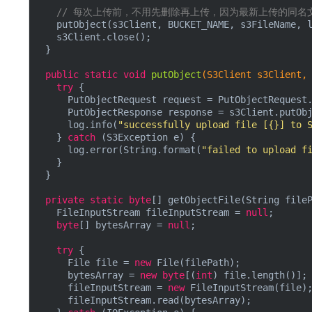
// 每次上传前，不用先删除再上传，因为最新上传的同名
    putObject(s3Client, BUCKET_NAME, s3FileName, l
    s3Client.close();

  }

public
static
void
putObject
(S3Client s3Client,
try
 {

      PutObjectRequest request = PutObjectRequest.
      PutObjectResponse response = s3Client.putObj
      log.info(
"successfully upload file [{}] to 
    } 
catch
 (S3Exception e) {

      log.error(String.format(
"failed to upload f
    }

  }

private
static
byte
[] getObjectFile(String fileP
    FileInputStream fileInputStream = 
null
;

byte
[] bytesArray = 
null
;

try
 {

      File file = 
new
 File(filePath);

      bytesArray = 
new
byte
[(
int
) file.length()];

      fileInputStream = 
new
 FileInputStream(file);
      fileInputStream.read(bytesArray);
