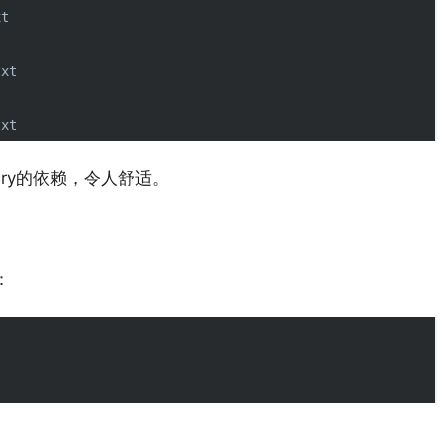
t

xt

ary的依赖，令人舒适。
：