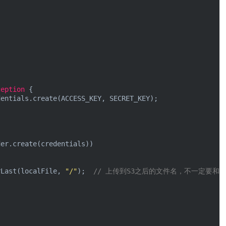
ception 
{

entials.create(ACCESS_KEY, SECRET_KEY);

er.create(credentials))

rLast(localFile, 
"/"
);  
// 上传到S3之后的文件名，不一定要