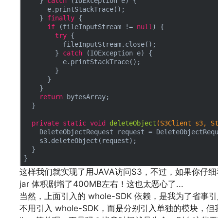
    } 
catch
 (IOException e) {

      e.printStackTrace();

    } 
finally
 {

if
 (fileInputStream != 
null
) {

try
 {

          fileInputStream.close();

        } 
catch
 (IOException e) {

          e.printStackTrace();

        }

      }

    }

return
 bytesArray;

  }

private
static
void
deleteObject
(S3Client s3, S
    DeleteObjectRequest request = DeleteObjectRequ
    s3.deleteObject(request);

  }

这样我们就实现了用JAVA访问S3，不过，如果你仔细
jar 体积剧增了400MB左右！这也太恶心了...
当然，上面引入的 whole-SDK 依赖，是我为了
不用引入 whole-SDK，而是分别引入单独的模块，但