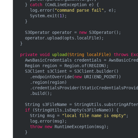
    } 
catch
 (CmdLineException e) {

      log.error(
"command parse fail"
, e);

      System.exit(
1
);

    }

    S3Operator operator = 
new
 S3Operator();

    operator.upload(opts.localFile);

  }

private
void
upload
(String localFile)
throws
 Ex
    AwsBasicCredentials credentials = AwsBasicCred
    Region region = Region.of(REGION);

    S3Client s3Client = S3Client.builder()

      .endpointOverride(
new
 URI(END_POINT))

      .region(region)

      .credentialsProvider(StaticCredentialsProvid
      .build();

    String s3FileName = StringUtils.substringAfte
if
 (StringUtils.isEmpty(s3FileName)) {

      String msg = 
"local file name is empty"
;

      log.error(msg);

throw
new
 RuntimeException(msg);

    }
