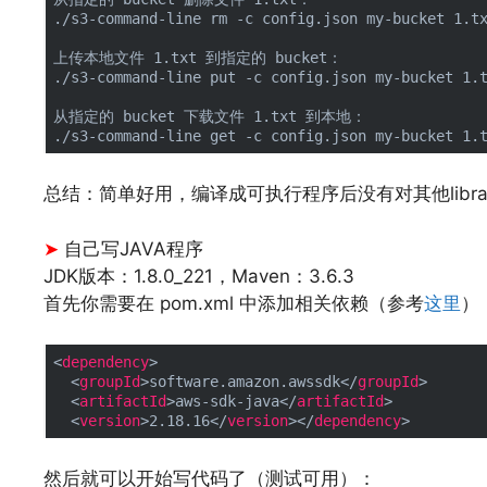
./s3-command-line rm -c config.json my-bucket 1.tx
上传本地文件 1.txt 到指定的 bucket：

./s3-command-line put -c config.json my-bucket 1.t
从指定的 bucket 下载文件 1.txt 到本地：

文章来源：
https://www.codelast.com/
总结：简单好用，编译成可执行程序后没有对其他libr
➤
自己写JAVA程序
JDK版本：1.8.0_221，Maven：3.6.3
首先你需要在 pom.xml 中添加相关依赖（参考
这里
）
<
dependency
>
<
groupId
>
software.amazon.awssdk
</
groupId
>
<
artifactId
>
aws-sdk-java
</
artifactId
>
<
version
>
2.18.16
</
version
>
</
dependency
>
文章来源：
https://www.codelast.com/
然后就可以开始写代码了（测试可用）：