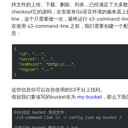
持文件的上传、下载、删除、列表，已经满足了大多数
checkout它的源码，在安装有Go语言环境的服务器上执行 
line，这个只需要做一次，最终运行 s3-command-
在使用 s3-command-line 之前，我们需要创建一
息：
{

"id"
: 
"..."
,

"secret"
: 
"..."
,

"endPoint"
: 
"http://..."
,

"region"
: 
"..."
文章来源：
https://www.codelast.com/
这些信息你可以在你使用的S3平台上找到。
假设我们要读写的bucket名为
my-bucket
，那么下面的
列出指定 bucket 里的文件：

./s3-command-line ls -c config.json my-bucket /

从指定的 bucket 删除文件 1.txt：
