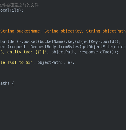
文件会覆盖之前的文件
ocalFile);

 String bucketName, String objectKey, String objectPath)
builder().bucket(bucketName).key(objectKey).build();

ect(request, RequestBody.fromBytes(getObjectFile(objectP
S3, entity tag: [{}]"
, objectPath, response.eTag());

ile [%s] to S3"
, objectPath), e);

ath) {


