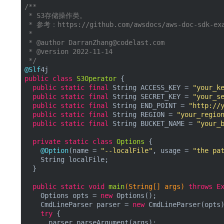
/**

 * S3存储操作类。

 * 参考：https://github.com/awsdocs/aws-doc-sdk-exam
 *

 * 
@author
 DarranZhang@codelast.com

 * 
@version
 2022-11-14

@Slf
public
class
S3Operator
{

public
static
final
 String ACCESS_KEY = 
"your_k
public
static
final
 String SECRET_KEY = 
"your_s
public
static
final
 String END_POINT = 
"http://
public
static
final
 String REGION = 
"your_regio
public
static
final
 String BUCKET_NAME = 
"your_
private
static
class
Options
{

@Option
(name = 
"--localFile"
, usage = 
"the pa
    String localFile;

  }

public
static
void
main
(String[] args)
throws
 E
    Options opts = 
new
 Options();

    CmdLineParser parser = 
new
 CmdLineParser(opts)
try
 {

      parser.parseArgument(args);
