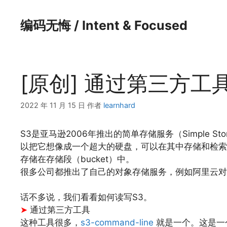
跳
至
编码无悔 / Intent & Focused
内
容
[原创] 通过第三方工具
2022 年 11 月 15 日
作者
learnhard
S3是亚马逊2006年推出的简单存储服务（Simple St
以把它想像成一个超大的硬盘，可以在其中存储和检索数
存储在存储段（bucket）中。
很多公司都推出了自己的对象存储服务，例如阿里云对象存
话不多说，我们看看如何读写S3。
➤
通过第三方工具
这种工具很多，
s3-command-line
就是一个。这是一个