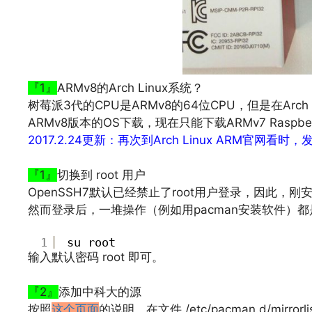
『1』
ARMv8的Arch Linux系统？
树莓派3代的CPU是ARMv8的64位CPU，但是在Arch Lin
ARMv8版本的OS下载，现在只能下载ARMv7 Raspb
2017.2.24更新：再次到Arch Linux ARM官
文章来源：
http://www.codelast.com/
『1』
切换到 root 用户
OpenSSH7默认已经禁止了root用户登录，因此，刚安装好
然而登录后，一堆操作（例如用pacman安装软件）都是
1
su root
输入默认密码 root 即可。
文章来源：
http://www.codelast.com/
『2』
添加中科大的源
按照
这个页面
的说明，在文件 /etc/pacman.d/mirro