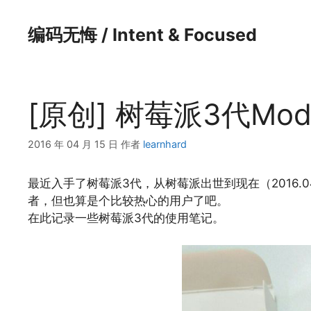
跳
至
编码无悔 / Intent & Focused
内
容
[原创] 树莓派3代Mod
2016 年 04 月 15 日
作者
learnhard
最近入手了树莓派3代，从树莓派出世到现在（2016
者，但也算是个比较热心的用户了吧。
在此记录一些树莓派3代的使用笔记。