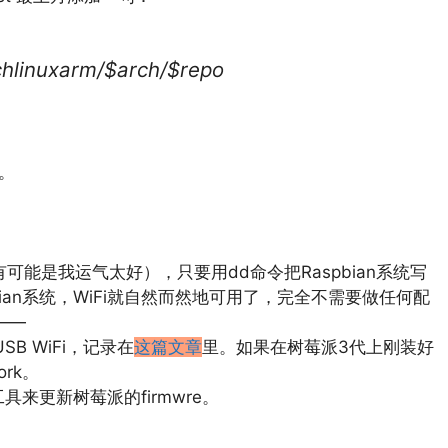
rchlinuxarm/$arch/$repo
多。
也有可能是我运气太好），只要用dd命令把Raspbian系统写
ian系统，WiFi就自然而然地可用了，完全不需要做任何配
——
SB WiFi，记录在
这篇文章
里。如果在树莓派3代上刚装好
rk。
具来更新树莓派的firmwre。