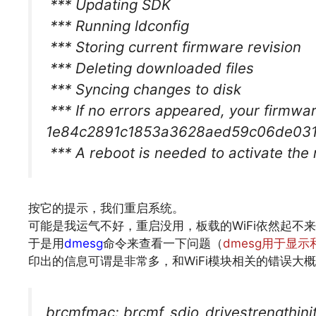
*** Updating SDK
*** Running ldconfig
*** Storing current firmware revision
*** Deleting downloaded files
*** Syncing changes to disk
*** If no errors appeared, your firmwa
1e84c2891c1853a3628aed59c06de031
*** A reboot is needed to activate the
按它的提示，我们重启系统。
可能是我运气不好，重启没用，板载的WiFi依然起不来。甚至
于是用
dmesg
命令来查看一下问题（
dmesg用于显
印出的信息可谓是非常多，和WiFi模块相关的错误大
brcmfmac: brcmf_sdio_drivestrengthinit: