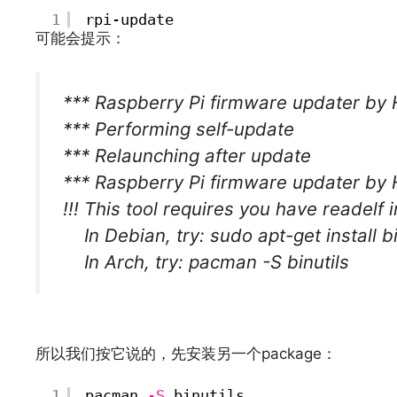
1
rpi-update
可能会提示：
*** Raspberry Pi firmware updater b
*** Performing self-update
*** Relaunching after update
*** Raspberry Pi firmware updater b
!!! This tool requires you have readelf ins
In Debian, try: sudo apt-get install bi
In Arch, try: pacman -S binutils
文章来源：
http://www.codelast.com/
所以我们按它说的，先安装另一个package：
1
pacman
-S
binutils