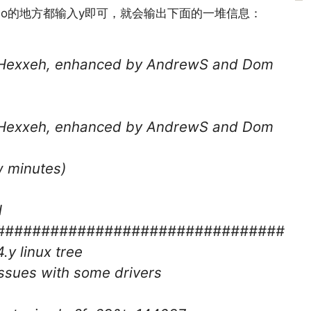
 or no的地方都输入y即可，就会输出下面的一堆信息：
y Hexxeh, enhanced by AndrewS and Dom
y Hexxeh, enhanced by AndrewS and Dom
ew minutes)
H
################################
y linux tree
issues with some drivers