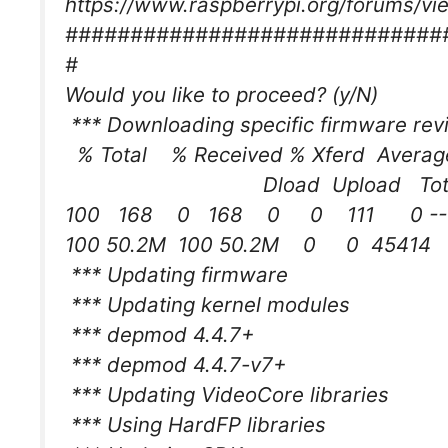
https://www.raspberrypi.org/forums/v
#############################
#
Would you like to proceed? (y/N)
*** Downloading specific firmware revis
% Total % Received % Xferd Aver
Dload Upload Total Sp
100 168 0 168 0 0 111 0 --:--:--
100 50.2M 100 50.2M 0 0 45414 0 
*** Updating firmware
*** Updating kernel modules
*** depmod 4.4.7+
*** depmod 4.4.7-v7+
*** Updating VideoCore libraries
*** Using HardFP libraries