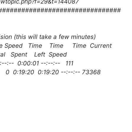
iewtopic.php?f=29&t=144087
################################
ion (this will take a few minutes)
age Speed Time Time Time Current
ent Left Speed
 0:00:01 --:--:-- 111
0:19:20 0:19:20 --:--:-- 73368