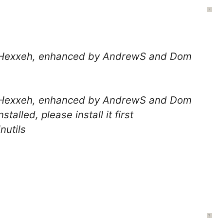
?
y Hexxeh, enhanced by AndrewS and Dom
y Hexxeh, enhanced by AndrewS and Dom
talled, please install it first
nutils
?