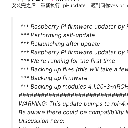
安装完之后，重新执行 rpi-update，遇到问你yes
*** Raspberry Pi firmware updater b
*** Performing self-update
*** Relaunching after update
*** Raspberry Pi firmware updater b
*** We're running for the first time
*** Backing up files (this will take a f
*** Backing up firmware
*** Backing up modules 4.1.20-3-ARC
#############################
WARNING: This update bumps to rpi-4.4.
Be aware there could be compatibility 
Discussion here: