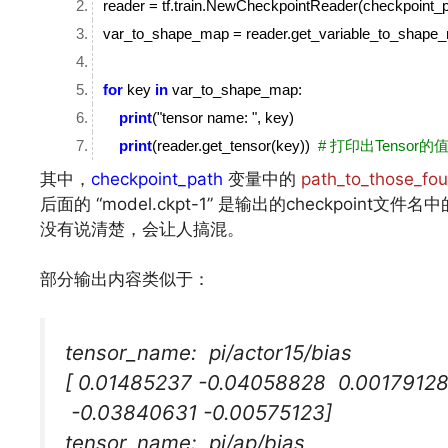
reader = tf.train.NewCheckpointReader(checkpoint_
var_to_shape_map = reader.get_variable_to_shap
for
key
in
var_to_shape_map:
print
("tensor name: ", key)
print
(reader.get_tensor(key))
# 打印出Tensor的
其中，
checkpoint_path
变量中的
path_to_those_four
后面的 “model.ckpt-1” 是输出的checkpo
没有说清楚，会让人搞混。
文章来源：
https://www.codelast.com/
部分输出内容类似于：
tensor_name: pi/actor15/bias
[ 0.01485237 -0.04058828 0.0017912
-0.03840631 -0.00575123]
tensor_name: pi/ap/bias