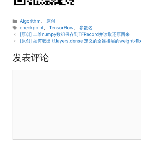
分
Algorithm
、
原创
类
标
checkpoint
、
TensorFlow
、
参数名
签
[原创] 二维numpy数组保存到TFRecord并读取还原回来
[原创] 如何取出 tf.layers.dense 定义的全连接层的weight和
发表评论
评
论