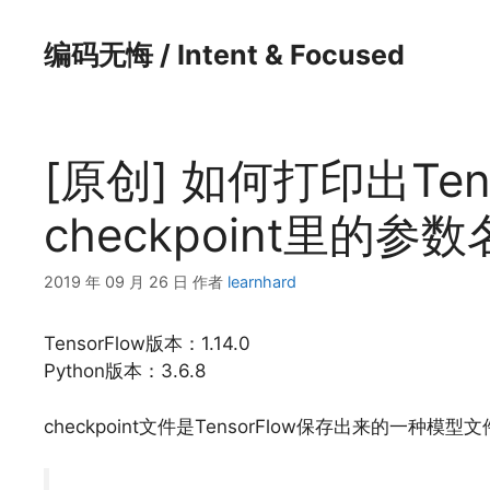
跳
至
编码无悔 / Intent & Focused
内
容
[原创] 如何打印出Ten
checkpoint里的参数
2019 年 09 月 26 日
作者
learnhard
TensorFlow版本：1.14.0
Python版本：3.6.8
checkpoint文件是TensorFlow保存出来的一