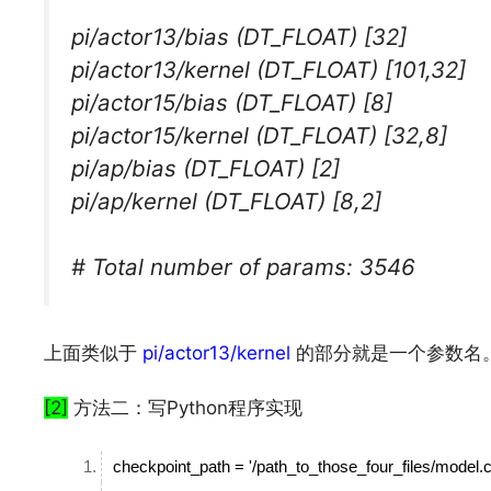
pi/actor13/bias (DT_FLOAT) [32]
pi/actor13/kernel (DT_FLOAT) [101,32]
pi/actor15/bias (DT_FLOAT) [8]
pi/actor15/kernel (DT_FLOAT) [32,8]
pi/ap/bias (DT_FLOAT) [2]
pi/ap/kernel (DT_FLOAT) [8,2]
# Total number of params: 3546
上面类似于
pi/actor13/kernel
的部分就是一个参数名
文章来源：
https://www.codelast.com/
[2]
方法二：写Python程序实现
checkpoint_path = '/path_to_those_four_files/model.