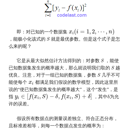
x
i
(
i
=
1
,
2
,
⋯
,
n
)
(
=
1
,
2
,
⋯
,
)
x
i
n
即：对已知的一个数据集
i
S
，能极小化该式的
就是最优参数。但是这个式子是怎
S
么来的呢？
S
它是从最大似然估计方法得到的：对参数
，能使
S
S
已知数据集发生的概率越大，那么就说明我们取的
越
S
S
优良。注意，对于一组已知的数据集，参数
几乎不可
S
x
i
x
能使每个
都满足我们假设的数学模型，因此这里所
i
说的“使已知数据集发生的概率越大”，这个“发生”，是
y
i
∈
[
f
(
x
i
,
S
)
−
δ
,
f
(
x
i
,
S
)
+
δ
]
∈
[
(
,
)
−
,
(
,
)
+
]
y
f
x
S
δ
f
x
S
δ
δ
指
，其中
为允
i
i
i
许的误差。
假设所有数据点的测量误差独立、符合正态分布，
且标准差相等，则每一个数据点发生的概率为：