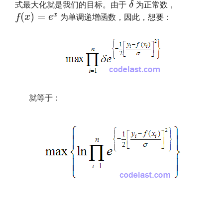
δ
式最大化就是我们的目标。由于
为正常数，
f
(
x
)
=
e
x
(
)
=
x
f
x
e
为单调递增函数，因此，想要：
就等于：
文章来源：
http://www.codelast.com/