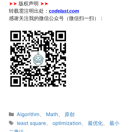
➤➤
版权声明
➤➤
转载需注明出处：
codelast.com
感谢关注我的微信公众号（微信扫一扫）：
NULL
分
Algorithm
、
Math
、
原创
类
标
least square
、
optimization
、
最优化
、
最小
签