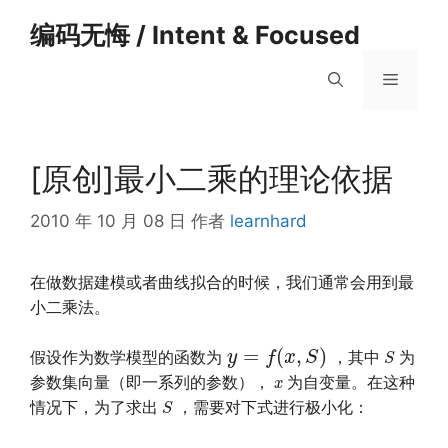
跳
编码无悔 / Intent & Focused
至
内
菜
容
单
[原创]最小二乘的理论依据
2010 年 10 月 08 日
作者
learnhard
在做数据建模或者曲线拟合的时候，我们通常会用到最
小二乘法。
y
=
f
(
x
,
S
)
S
=
(
,
)
y
f
x
S
假设作为数学模型的函数为
，其中
为
S
x
参数集向量（即一系列的参数），
为自变量。在这种
x
S
情况下，为了求出
，需要对下式进行极小化：
S