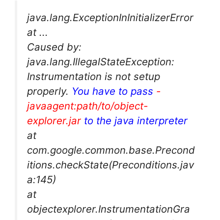
java.lang.ExceptionInInitializerError
at ...
Caused by:
java.lang.IllegalStateException:
Instrumentation is not setup
properly.
You have to pass
-
javaagent:path/to/object-
explorer.jar
to the java interpreter
at
com.google.common.base.Precond
itions.checkState(Preconditions.jav
a:145)
at
objectexplorer.InstrumentationGra