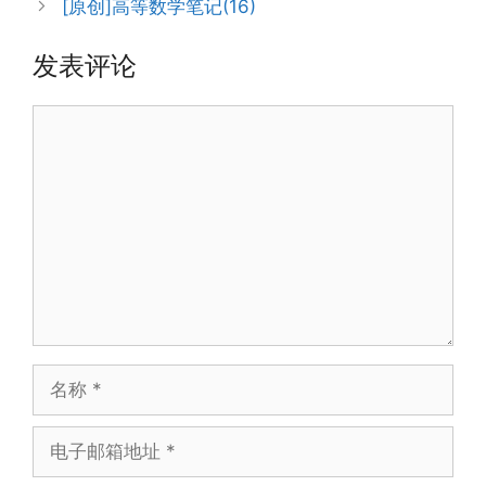
[原创]高等数学笔记(16)
发表评论
评
论
名
称
电
子