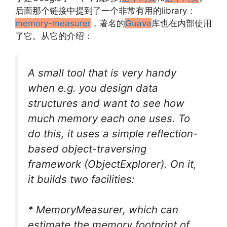
后面那个链接中提到了一个非常有用的library：
memory-measurer
，著名的
Guava
库也在内部使用
了它。从它的介绍：
A small tool that is very handy
when e.g. you design data
structures and want to see how
much memory each one uses. To
do this, it uses a simple reflection-
based object-traversing
framework (ObjectExplorer). On it,
it builds two facilities:
* MemoryMeasurer, which can
estimate the memory footprint of