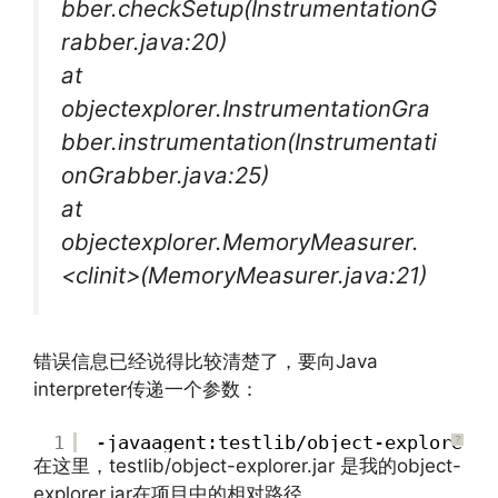
bber.checkSetup(InstrumentationG
rabber.java:20)
at
objectexplorer.InstrumentationGra
bber.instrumentation(Instrumentati
onGrabber.java:25)
at
objectexplorer.MemoryMeasurer.
<clinit>(MemoryMeasurer.java:21)
错误信息已经说得比较清楚了，要向Java
interpreter传递一个参数：
1
-javaagent:testlib/object-explorer.j
?
在这里，testlib/object-explorer.jar 是我的object-
explorer.jar在项目中的相对路径。