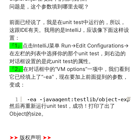
问题是，这个参数填到哪里去呢？
文章来源：
http://www.codelast.com/
前面已经说了，我是在unit test中运行的，所以，
这跟IDE有关。我用的是IntelliJ，应该像下面这样设
置：
『1』
点击IntelliJ菜单 Run→Edit Configurations→
在左栏的列表中选择你的那个unit test，则右边的
对话框设置的是此unit test的属性。
『2』
在对话框中的“VM options”一项中，我们看到
它已经填上了“-ea”，现在要加上前面提到的参数，
变成：
1
-ea -javaagent:testlib/object-explor
?
然后再重新运行unit test，成功！打印了出了
Object的size。
文章来源：
https://www.codelast.com/
➤➤
版权声明
➤➤