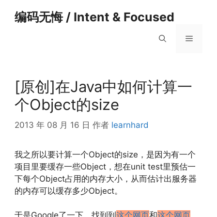
跳
编码无悔 / Intent & Focused
至
内
菜
容
单
[原创]在Java中如何计算一
个Object的size
2013 年 08 月 16 日
作者
learnhard
我之所以要计算一个Object的size，是因为有一个
项目里要缓存一些Object，想在unit test里预估一
下每个Object占用的内存大小，从而估计出服务器
的内存可以缓存多少Object。
于是Google了一下，找到到
这个网页
和
这个网页
。