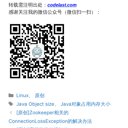
转载需注明出处：
codelast.com
感谢关注我的微信公众号（微信扫一扫）：
分
Linux
、
原创
类
标
Java Object size
、
Java对象占用内存大小
签
[原创]Zookeeper相关的
ConnectionLossException的解决办法