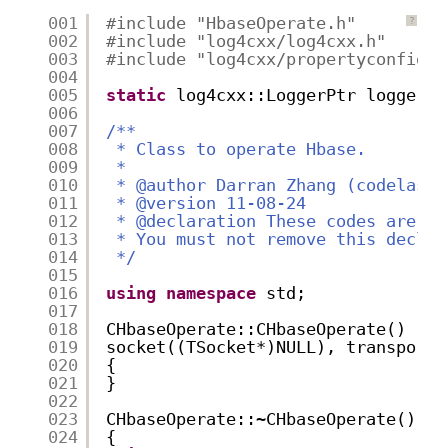
001
#include "HbaseOperate.h"
?
002
#include "log4cxx/log4cxx.h"
003
#include "log4cxx/propertyconfigur
004
005
static
log4cxx::LoggerPtr logger(l
006
007
/**
008
* Class to operate Hbase.
009
*
010
* @author Darran Zhang (codelast.
011
* @version 11-08-24
012
* @declaration These codes are on
013
* You must not remove this declar
014
*/
015
016
using
namespace
std;
017
018
CHbaseOperate::CHbaseOperate() :
019
socket((TSocket*)NULL), transport(
020
{
021
}
022
023
CHbaseOperate::~CHbaseOperate()
024
{