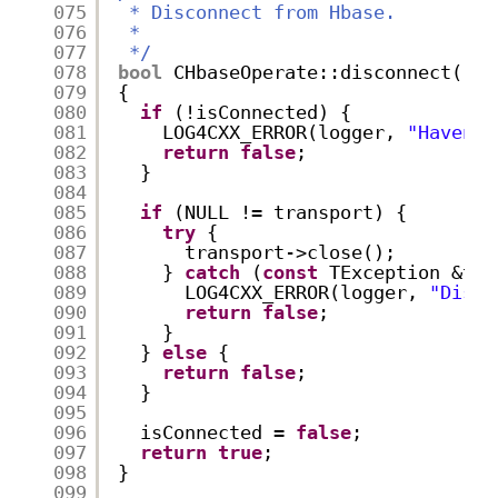
075
* Disconnect from Hbase.
076
*
077
*/
078
bool
CHbaseOperate::disconnect()
079
{
080
if
(!isConnected) {
081
LOG4CXX_ERROR(logger, 
"Haven't
082
return
false
;
083
}
084
085
if
(NULL != transport) {
086
try
{
087
transport->close();
088
} 
catch
(
const
TException &tx)
089
LOG4CXX_ERROR(logger, 
"Disco
090
return
false
;
091
}
092
} 
else
{
093
return
false
;
094
}
095
096
isConnected = 
false
;
097
return
true
;
098
}
099