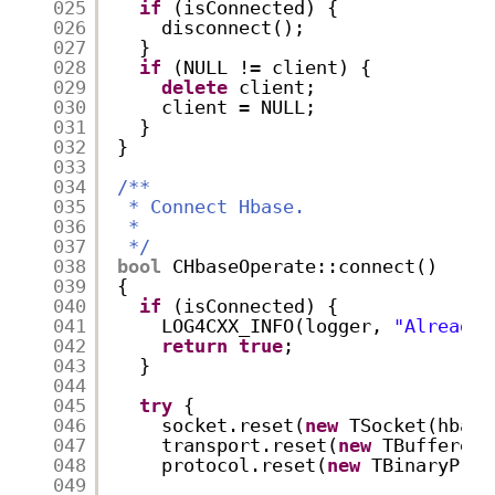
025
if
(isConnected) {
026
disconnect();
027
}
028
if
(NULL != client) {
029
delete
client;
030
client = NULL;
031
}
032
}
033
034
/**
035
* Connect Hbase.
036
*
037
*/
038
bool
CHbaseOperate::connect()
039
{
040
if
(isConnected) {
041
LOG4CXX_INFO(logger, 
"Already 
042
return
true
;
043
}
044
045
try
{
046
socket.reset(
new
TSocket(hbase
047
transport.reset(
new
TBufferedT
048
protocol.reset(
new
TBinaryProt
049