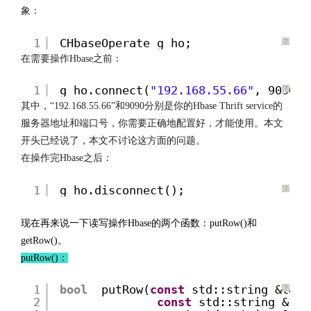
象：
1
CHbaseOperate g_ho;
?
在需要操作Hbase之前：
1
g_ho.connect(
"192.168.55.66"
, 9090);
?
其中，“192.168.55.66”和9090分别是你的Hbase Thrift service的
服务器地址和端口号，你需要正确地配置好，才能使用。本文
开头已经说了，本文不讨论这方面的问题。
在操作完Hbase之后：
1
g_ho.disconnect();
?
http://www.codelast.com/
文章来源：
现在再来说一下读写操作Hbase的两个函数：putRow()和
getRow()。
putRow()：
1
bool
putRow(
const
std::string &tabl
?
2
const
std::string &row