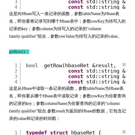
3
const
std::string &col
4
const
std::string &row
这是向Hbase写入一条记录的函数，参数tableName为Hbase表
名，即你要将记录写到哪个Hbase表中；参数rowKey为待写入的
记录的key；参数column为待写入的记录的“column
family:qualifier”组合，参数rowValue为待写入的记录的value。
getRow()：
1
bool
getRow(hbaseRet &result,
?
2
const
std::string &tab
3
const
std::string &row
4
const
std::string &col
这是从Hbase中读取一条记录的函数，参数tableName为Hbase表
名，即你要从哪个Hbase表中读取记录；参数rowKey为你要查询
的记录的key；参数columnName为你要查询的记录的“column
family:qualifier”组合;参数result为返回的Hbase的数据，它包含记
录的value和记录的时间戳：
1
typedef
struct
hbaseRet {
?