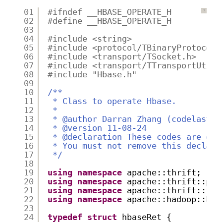
01
#ifndef __HBASE_OPERATE_H
?
02
#define __HBASE_OPERATE_H
03
04
#include <string>
05
#include <protocol/TBinaryProtocol.
06
#include <transport/TSocket.h>
07
#include <transport/TTransportUtils
08
#include "Hbase.h"
09
10
/**
11
* Class to operate Hbase.
12
*
13
* @author Darran Zhang (codelast.c
14
* @version 11-08-24
15
* @declaration These codes are onl
16
* You must not remove this declara
17
*/
18
19
using
namespace
apache::thrift;
20
using
namespace
apache::thrift::pro
21
using
namespace
apache::thrift::tra
22
using
namespace
apache::hadoop::hba
23
24
typedef
struct
hbaseRet {