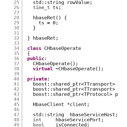
25
std::string rowValue;
26
time_t
ts;
27
28
hbaseRet() {
29
ts = 0;
30
}
31
32
} hbaseRet;
33
34
class
CHbaseOperate
35
{
36
public
:
37
CHbaseOperate();
38
virtual
~CHbaseOperate();
39
40
private
:
41
boost::shared_ptr<TTransport> soc
42
boost::shared_ptr<TTransport> tra
43
boost::shared_ptr<TProtocol> prot
44
45
HbaseClient *client;
46
47
std::string  hbaseServiceHost;
48
int
hbaseServicePort;
49
bool
isConnected;