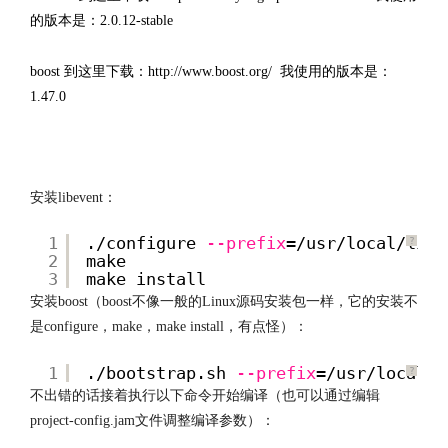
的版本是：2.0.12-stable
boost 到这里下载：
http://www.boost.org/
我使用的版本是：
1.47.0
http://www.codelast.com/
文章来源：
安装libevent：
1
./configure
--prefix
=/usr/local/libe
?
2
make
3
make install
安装boost（boost不像一般的Linux源码安装包一样，它的安装不
是configure，make，make install，有点怪）：
1
./bootstrap.sh
--prefix
=/usr/local/b
?
不出错的话接着执行以下命令开始编译（也可以通过编辑
project-config.jam文件调整编译参数）：