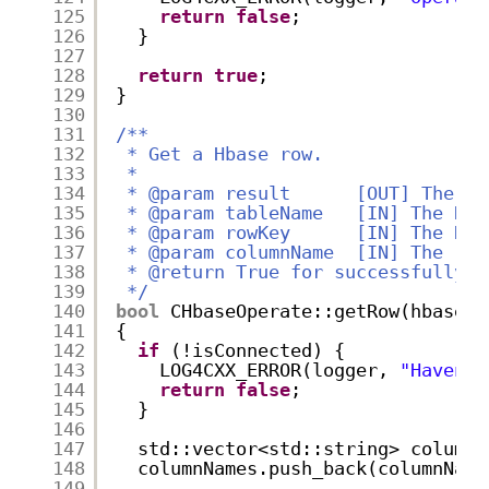
125
return
false
;
126
}
127
128
return
true
;
129
}
130
131
/**
132
* Get a Hbase row.
133
*
134
* @param result      [OUT] The ob
135
* @param tableName   [IN] The Hba
136
* @param rowKey      [IN] The Hba
137
* @param columnName  [IN] The "co
138
* @return True for successfully g
139
*/
140
bool
CHbaseOperate::getRow(hbaseRe
141
{
142
if
(!isConnected) {
143
LOG4CXX_ERROR(logger, 
"Haven't
144
return
false
;
145
}
146
147
std::vector<std::string> columnN
148
columnNames.push_back(columnName
149