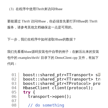
（3）在程序中使用Thrift来访问Hbase
要能通过 Thrift 访问Hbase，你必须首先要打开HBase的 Thrift
服务，请参考其他文档确保这一点是可用的。
下一步，我们在程序中如何读取Hbase的数据？
我们先看看hbase源码安装包中自带的例子：在解压出来的安装
包中的 examples/thrift/ 目录下的 DemoClient.cpp 文件，有如下
代码：
01
boost::shared_ptr<TTransport> socke
?
02
boost::shared_ptr<TTransport> trans
03
boost::shared_ptr<TProtocol> protoc
04
HbaseClient client(protocol);
05
try
{
06
transport->open();
07
08
// do something