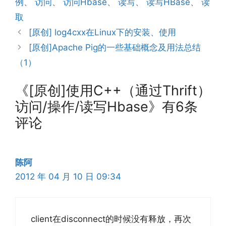
例
、
访问
、
访问Hbase
、
读写
、
读写HBase
、
读
取
[原创] log4cxx在Linux下的安装、使用
[原创]Apache Pig的一些基础概念及用法总结
（1）
《[原创]使用C++（通过Thrift）
访问/操作/读写Hbase》有6条
评论
陈阿
2012 年 04 月 10 日 09:34
client在disconnect的时候没有释放，再次