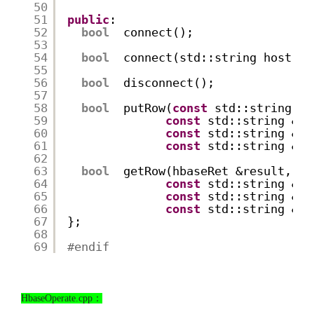
50
51
public
:
52
bool
connect();
53
54
bool
connect(std::string host, 
i
55
56
bool
disconnect();
57
58
bool
putRow(
const
std::string &t
59
const
std::string &ro
60
const
std::string &co
61
const
std::string &ro
62
63
bool
getRow(hbaseRet &result,
64
const
std::string &ta
65
const
std::string &ro
66
const
std::string &co
67
};
68
69
#endif
http://www.codelast.com/
文章来源：
HbaseOperate.cpp：