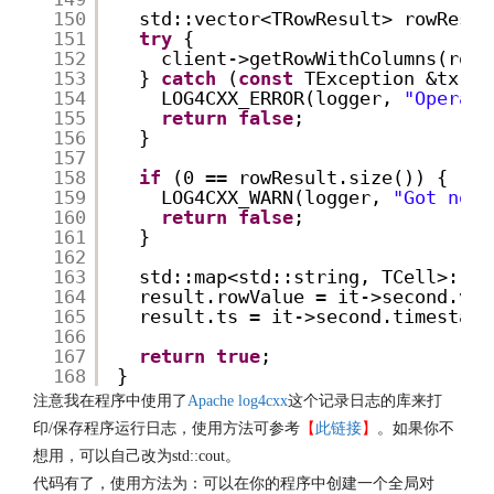
150
std::vector<TRowResult> rowResul
151
try
{
152
client->getRowWithColumns(rowR
153
} 
catch
(
const
TException &tx) {
154
LOG4CXX_ERROR(logger, 
"Operate
155
return
false
;
156
}
157
158
if
(0 == rowResult.size()) {
159
LOG4CXX_WARN(logger, 
"Got no r
160
return
false
;
161
}
162
163
std::map<std::string, TCell>::co
164
result.rowValue = it->second.val
165
result.ts = it->second.timestamp
166
167
return
true
;
168
}
注意我在程序中使用了
Apache log4cxx
这个记录日志的库来打
印/保存程序运行日志，使用方法可参考
【
此链接
】
。如果你不
想用，可以自己改为std::cout。
代码有了，使用方法为：可以在你的程序中创建一个全局对