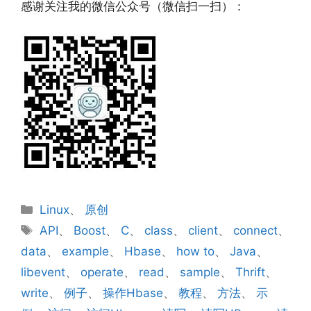
感谢关注我的微信公众号（微信扫一扫）：
分
Linux
、
原创
类
标
API
、
Boost
、
C
、
class
、
client
、
connect
、
签
data
、
example
、
Hbase
、
how to
、
Java
、
libevent
、
operate
、
read
、
sample
、
Thrift
、
write
、
例子
、
操作Hbase
、
教程
、
方法
、
示