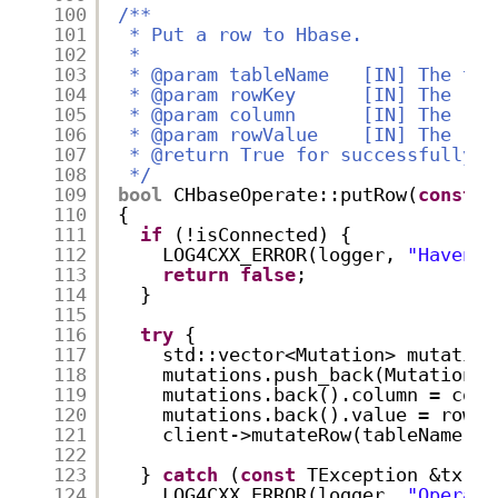
100
/**
101
* Put a row to Hbase.
102
*
103
* @param tableName   [IN] The tab
104
* @param rowKey      [IN] The row
105
* @param column      [IN] The "co
106
* @param rowValue    [IN] The row
107
* @return True for successfully p
108
*/
109
bool
CHbaseOperate::putRow(
const
s
110
{
111
if
(!isConnected) {
112
LOG4CXX_ERROR(logger, 
"Haven't
113
return
false
;
114
}
115
116
try
{
117
std::vector<Mutation> mutation
118
mutations.push_back(Mutation()
119
mutations.back().column = colu
120
mutations.back().value = rowVa
121
client->mutateRow(tableName, r
122
123
} 
catch
(
const
TException &tx) {
124
LOG4CXX_ERROR(logger, 
"Operate