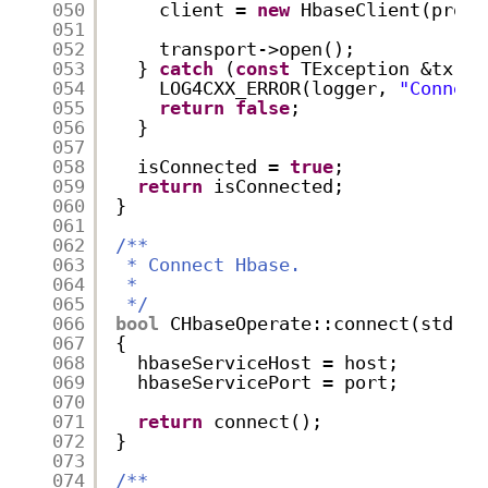
050
client = 
new
HbaseClient(proto
051
052
transport->open();
053
} 
catch
(
const
TException &tx) {
054
LOG4CXX_ERROR(logger, 
"Connect
055
return
false
;
056
}
057
058
isConnected = 
true
;
059
return
isConnected;
060
}
061
062
/**
063
* Connect Hbase.
064
*
065
*/
066
bool
CHbaseOperate::connect(std::s
067
{
068
hbaseServiceHost = host;
069
hbaseServicePort = port;
070
071
return
connect();
072
}
073
074
/**