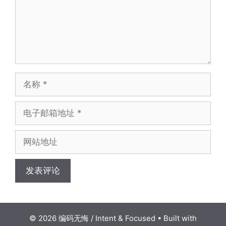
名
称
电
子
邮
网
箱
站
地
地
址
址
© 2026 编码无悔 / Intent & Focused
• Built with