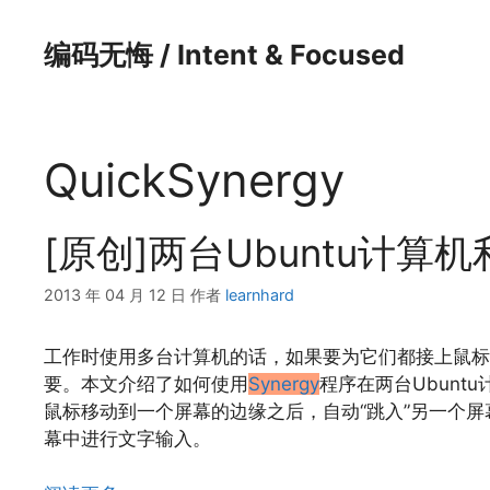
跳
至
编码无悔 / Intent & Focused
内
容
QuickSynergy
[原创]两台Ubuntu计算机
2013 年 04 月 12 日
作者
learnhard
工作时使用多台计算机的话，如果要为它们都接上鼠标
要。本文介绍了如何使用
Synergy
程序在两台Ubun
鼠标移动到一个屏幕的边缘之后，自动“跳入”另一个
幕中进行文字输入。