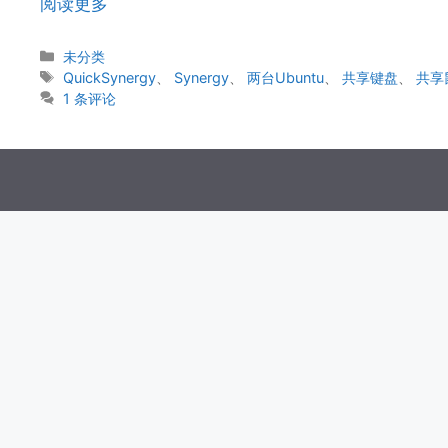
阅读更多
分
未分类
类
标
QuickSynergy
、
Synergy
、
两台Ubuntu
、
共享键盘
、
共享
签
1 条评论