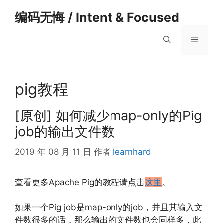
跳
编码无悔 / Intent & Focused
至
内
菜
容
单
pig教程
[原创] 如何减少map-only的Pig
job的输出文件数
2019 年 08 月 11 日
作者
learnhard
查看更多Apache Pig的教程请点击
这里
。
如果一个Pig job是map-only的job，并且其输入文
件数很多的话，那么输出的文件数也会同样多，此