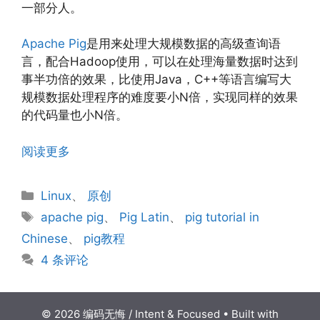
一部分人。
Apache Pig
是用来处理大规模数据的高级查询语
言，配合Hadoop使用，可以在处理海量数据时达到
事半功倍的效果，比使用Java，C++等语言编写大
规模数据处理程序的难度要小N倍，实现同样的效果
的代码量也小N倍。
阅读更多
分
Linux
、
原创
类
标
apache pig
、
Pig Latin
、
pig tutorial in
签
Chinese
、
pig教程
4 条评论
© 2026 编码无悔 / Intent & Focused
• Built with