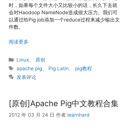
时，如果每个文件大小又比较小的话，长久下去就
会对Haodoop NameNode造成很大压力。我们可
以通过给Pig job添加一个reduce过程来减少输出文
件数。
阅读更多
分
Linux
、
原创
类
标
apache pig
、
Pig Latin
、
pig教程
签
发表评论
[原创]Apache Pig中文教程合集
2012 年 03 月 24 日
作者
learnhard