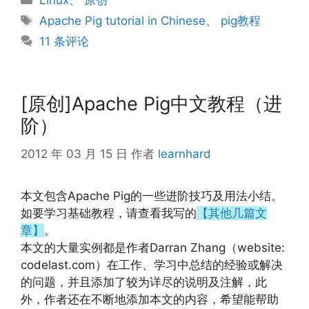
Linux
、
原创
类
标
Apache Pig tutorial in Chinese
、
pig教程
签
11 条评论
[原创]Apache Pig中文教程（进
阶）
2012 年 03 月 15 日
作者
learnhard
本文包含Apache Pig的一些进阶技巧及用法小结。
如要学习基础教程，请查看我写的
【其他几篇文
章】
。
本文的大量实例都是作者Darran Zhang（website:
codelast.com）在工作、学习中总结的经验或解决
的问题，并且添加了较为详尽的说明及注解，此
外，作者还在不断地添加本文的内容，希望能帮助