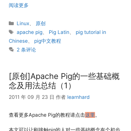
阅读更多
分
Linux
、
原创
类
标
apache pig
、
Pig Latin
、
pig tutorial in
签
Chinese
、
pig中文教程
2 条评论
[原创]Apache Pig的一些基础概
念及用法总结（1）
2011 年 09 月 23 日
作者
learnhard
查看更多Apache Pig的教程请点击
这里
。
本文可以让刚接触pig的人对一些基础概念有个初步