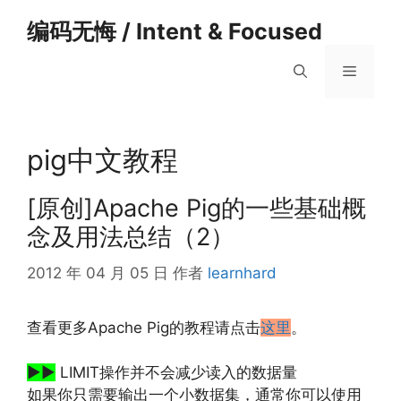
跳
编码无悔 / Intent & Focused
至
内
菜
容
单
pig中文教程
[原创]Apache Pig的一些基础概
念及用法总结（2）
2012 年 04 月 05 日
作者
learnhard
查看更多Apache Pig的教程请点击
这里
。
▶▶
LIMIT操作并不会减少读入的数据量
如果你只需要输出一个小数据集，通常你可以使用