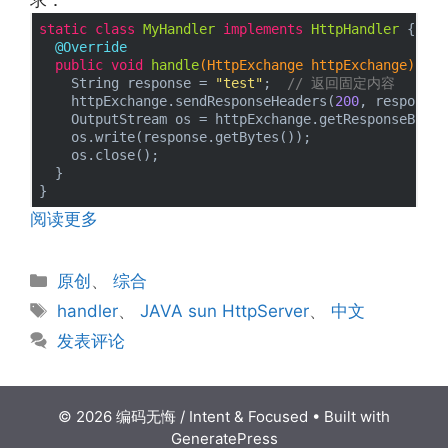
static
class
MyHandler
implements
HttpHandler
{

@Override
public
void
handle
(HttpExchange httpExchange)
thr
    String response = 
"test"
;  
// 返回固定内容
    httpExchange.sendResponseHeaders(
200
, response.
    OutputStream os = httpExchange.getResponseBody()
    os.write(response.getBytes());

    os.close();

  }

阅读更多
分
原创
、
综合
类
标
handler
、
JAVA sun HttpServer
、
中文
签
发表评论
© 2026 编码无悔 / Intent & Focused
• Built with
GeneratePress