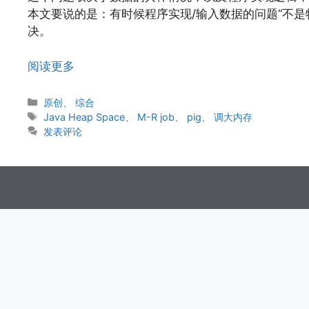
本文要说的是：有时候程序实现/输入数据的问题“不是特
决。
阅读更多
分
原创
、
综合
类
标
Java Heap Space
、
M-R job
、
pig
、
调大内存
签
发表评论