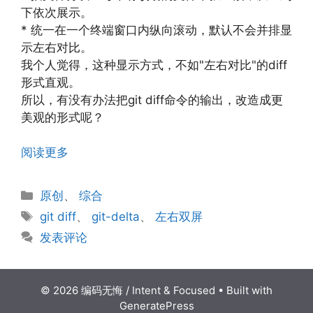
下依次展示。
* 统一在一个终端窗口内纵向滚动，默认不会并排显
示左右对比。
我个人觉得，这种显示方式，不如"左右对比"的diff
形式直观。
所以，有没有办法把git diff命令的输出，改造成更
美观的形式呢？
阅读更多
分
原创
、
综合
类
标
git diff
、
git-delta
、
左右双屏
签
发表评论
© 2026 编码无悔 / Intent & Focused
• Built with
GeneratePress