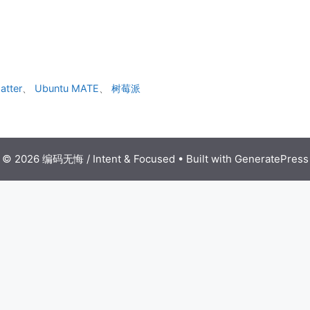
atter
、
Ubuntu MATE
、
树莓派
© 2026 编码无悔 / Intent & Focused
• Built with
GeneratePress