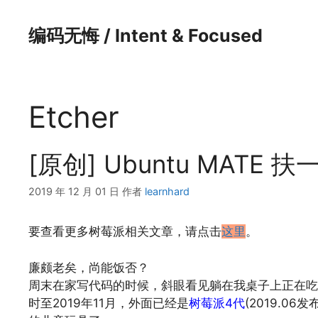
跳
至
编码无悔 / Intent & Focused
内
容
Etcher
[原创] Ubuntu MAT
2019 年 12 月 01 日
作者
learnhard
要查看更多树莓派相关文章，请点击
这里
。
廉颇老矣，尚能饭否？
周末在家写代码的时候，斜眼看见躺在我桌子上正在吃
时至2019年11月，外面已经是
树莓派4代
(2019.0