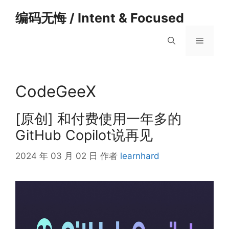
跳
编码无悔 / Intent & Focused
至
内
菜
容
单
CodeGeeX
[原创] 和付费使用一年多的
GitHub Copilot说再见
2024 年 03 月 02 日
作者
learnhard