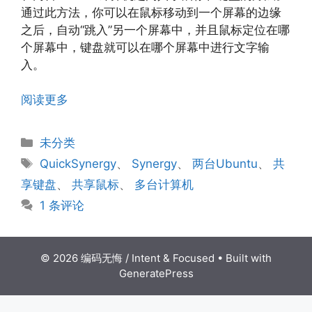
通过此方法，你可以在鼠标移动到一个屏幕的边缘
之后，自动“跳入”另一个屏幕中，并且鼠标定位在哪
个屏幕中，键盘就可以在哪个屏幕中进行文字输
入。
阅读更多
分
未分类
类
标
QuickSynergy
、
Synergy
、
两台Ubuntu
、
共
签
享键盘
、
共享鼠标
、
多台计算机
1 条评论
© 2026 编码无悔 / Intent & Focused
• Built with
GeneratePress