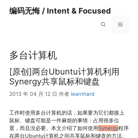
跳
编码无悔 / Intent & Focused
至
内
菜
容
单
多台计算机
[原创]两台Ubuntu计算机利用
Synergy共享鼠标和键盘
2013 年 04 月 12 日
作者
learnhard
工作时使用多台计算机的话，如果要为它们都接上
鼠标、键盘可能是一件麻烦的事情：占用很多位
置，而且没必要。本文介绍了如何使用
Synergy
程序
在两台Ubuntu计算机之间共享鼠标和键盘的方法。