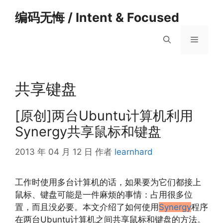
跳
编码无悔 / Intent & Focused
至
内
菜
容
单
共享键盘
[原创]两台Ubuntu计算机利用
Synergy共享鼠标和键盘
2013 年 04 月 12 日
作者
learnhard
工作时使用多台计算机的话，如果要为它们都接上
鼠标、键盘可能是一件麻烦的事情：占用很多位
置，而且没必要。本文介绍了如何使用
Synergy
程序
在两台Ubuntu计算机之间共享鼠标和键盘的方法。