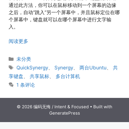
通过此方法，你可以在鼠标移动到一个屏幕的边缘
之后，自动“跳入”另一个屏幕中，并且鼠标定位在哪
个屏幕中，键盘就可以在哪个屏幕中进行文字输
入。
阅读更多
分
未分类
类
标
QuickSynergy
、
Synergy
、
两台Ubuntu
、
共
签
享键盘
、
共享鼠标
、
多台计算机
1 条评论
© 2026 编码无悔 / Intent & Focused
• Built with
GeneratePress