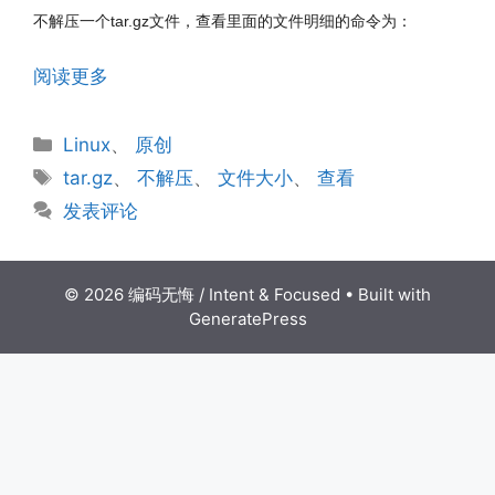
不解压一个tar.gz文件，查看里面的文件明细的命令为：
阅读更多
分
Linux
、
原创
类
标
tar.gz
、
不解压
、
文件大小
、
查看
签
发表评论
© 2026 编码无悔 / Intent & Focused
• Built with
GeneratePress