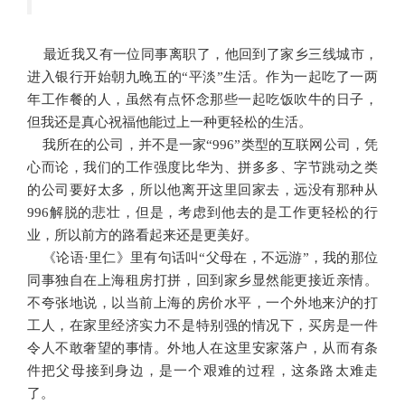
最近我又有一位同事离职了，他回到了家乡三线城市，
进入银行开始朝九晚五的“
平
淡
”生活。作为一起吃了一两
年工作餐的人，虽然有点怀念那些一起吃饭吹牛的日子，
但我还是真心祝福他能过上一种更轻松的生活。
我所在的公司，并不是一家“996”类型的互联网公司，凭
心而论，我们的工作强度比华为、拼多多、字节跳动之类
的公司要好太多，所以他离开这里回家去，远没有那种从
996解脱的悲壮，但是，考虑到他去的是工作更轻松的行
业，所以前方的路看起来还是更美好。
《论语·里仁》里有句话叫“父母在，不远游”，我的那位
同事独自在上海租房打拼，回到家乡显然能更接近亲情。
不夸张
地说，
以当前
上海的房价水
平，一个外地来沪的
打
工人，
在
家里经济实力不是特别
强
的情况下，买房
是一件
令
人
不敢
奢
望的
事情。
外地人
在这里
安家
落户，从而有条
件把
父母
接到身边
，
是
一个
艰难的过程，这条路太难走
了。