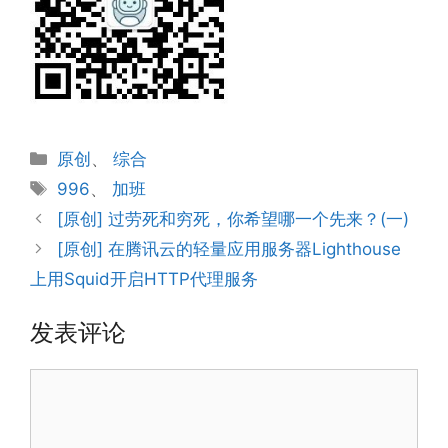
分
原创
、
综合
类
标
996
、
加班
签
[原创] 过劳死和穷死，你希望哪一个先来？(一)
[原创] 在腾讯云的轻量应用服务器Lighthouse
上用Squid开启HTTP代理服务
发表评论
评
论