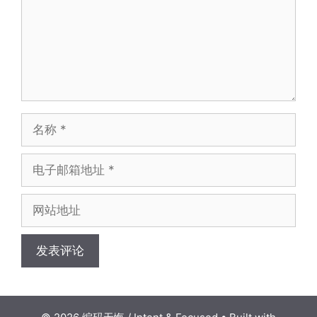
名
称
电
子
邮
网
箱
站
地
地
址
址