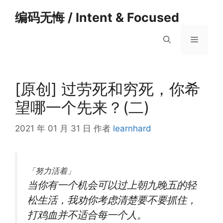
跳
编码无悔 / Intent & Focused
至
内
菜
容
单
[原创] 过劳死和穷死，你希
望哪一个先来？(二)
2021 年 01 月 31 日
作者
learnhard
「
努力活
着」
当你有一个机会可以过上朝九晚五的轻
松生活，我劝你考虑清楚要不要抓住，
打鸡血并不适合每一个人。