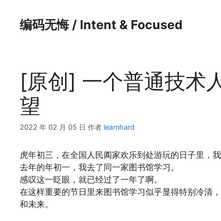
跳
至
编码无悔 / Intent & Focused
内
容
[原创] 一个普通技术人
望
2022 年 02 月 05 日
作者
learnhard
虎年初三，在全国人民阖家欢乐到处游玩的日子里，我
去年的年初一，我去了同一家图书馆学习。
感叹这一眨眼，就已经过了一年了啊。
在这样重要的节日里来图书馆学习似乎显得特别冷清，
和未来。