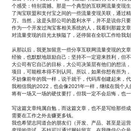
个感受：特别震撼。那是一个典型的互联网流量变现生
了淘宝联盟和支付宝之间的一些流量变现关联，通过精
万。当然，这是头部公司的盈利水平，并不是说你只要
作为一个开发过淘宝客相关系统的人，我看到那篇文章
对流量变现的目光太狭隘了，还停留在全职工作给我划
文章来源：
https://www.codelast.com/
从那以后，我更加留意一些分享互联网流量变现的文章
经验，也默默地鼓励自己：坚持不一定迎来胜利，但不
大公司有它自己的目标，大公司决策层有他们的想法，
项目，可能根本得不到认同。所以，如果你想有所为，
不妨像前年的我一样，说干就干，代码库创建起来，代
我相信我的2022，也会像2021年一样，继续在我个
将有一场又一场的硬仗要打，但我一定不会后悔，也一
文章来源：
https://www.codelast.com/
写这篇文章纯属自勉，而这篇文章，也不是写给那些成
需要在工作之外去赚更多钱。
我也希望志同道合的朋友们（开发、产品、甚至是运营
变现的尝试，不妨可以通过网站留言、在我微信公众号