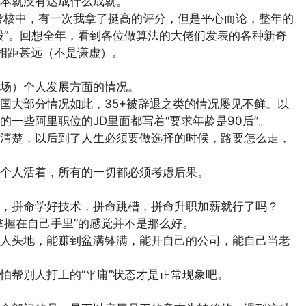
本就没有达成什么成就。
效考核中，有一次我拿了挺高的评分，但是平心而论，整年的
股”。回想全年，看到各位做算法的大佬们发表的各种新奇
且相距甚远（不是谦虚）。
场）个人发展方面的情况。
国大部分情况如此，35+被辞退之类的情况屡见不鲜。以
一些阿里职位的JD里面都写着“要求年龄是90后”。
清楚，以后到了人生必须要做选择的时候，路要怎么走，
个人活着，所有的一切都必须考虑后果。
，拼命学好技术，拼命跳槽，拼命升职加薪就行了吗？
掌握在自己手里”的感觉并不是那么好。
人头地，能赚到盆满钵满，能开自己的公司，能自己当老
怕帮别人打工的“平庸”状态才是正常现象吧。