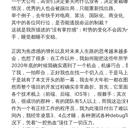
一个大公司，高管们决定要关闭什么业务，决定要裁哪
情况，优秀的人也会被踢出局，只能重新找出路。
举个例子，去年快手对电商、算法、国际化、商业化、
其中的各位同行位，是否能逃脱命运的制裁？
这就是我所描述的“没有掌控感”：时势的变化不会因
手，睡觉都睡不安稳。
文章来源：
https://www.codelast.com/
正因为焦虑感的增长以及对未来人生路的思考越来越多
会，也想了很多：在工作以外，我如何能把这些年所学
2020年底的时候我确实遇到了一个机会，机缘巧合
了我，一拍即合，正好我也在找一个切入点，于是马上
于是就有了本文开头的那一幕，我去年大年初一都在图
然而整个项目的开发过程确实非常曲折。首先，它里面
各个技术栈上（前端、后端、iOS等），很棘手；其
队，很成功的那种，有的团队有5人以上，而我这边没
作为一个有正经工作的程序员，我为此项目付出了难以
间内，我经常凌晨3、4点才睡，各种测试各种debu
况下，凭着“一腔热血”顶住了一切压力。