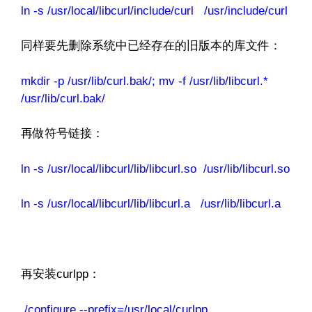
ln -s /usr/local/libcurl/include/curl /usr/include/curl
同样要先删除系统中已经存在的旧版本的库文件：
mkdir -p /usr/lib/curl.bak/; mv -f /usr/lib/libcurl.*
/usr/lib/curl.bak/
再做符号链接：
ln -s /usr/local/libcurl/lib/libcurl.so /usr/lib/libcurl.so
ln -s /usr/local/libcurl/lib/libcurl.a /usr/lib/libcurl.a
http://www.codelast.com/
文章来源：
再安装curlpp：
./configure --prefix=/usr/local/curlpp