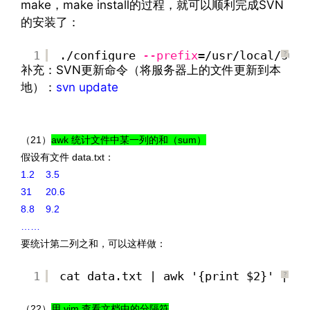
make，make install的过程，就可以顺利完成SVN
的安装了：
1
./configure
--prefix
=/usr/local/subv
?
补充：SVN更新命令（将服务器上的文件更新到本
地）：
svn update
文章来源：
http://www.codelast.com/
（21）
awk 统计文件中某一列的和（sum）
假设有文件 data.txt：
1.2 3.5
31 20.6
8.8 9.2
……
要统计第二列之和，可以这样做：
1
cat data.txt | awk '{print $2}' | aw
?
（22）
用 vim 查看文档中的分隔符