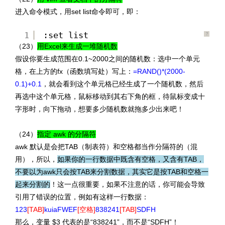
进入命令模式，用set list命令即可，即：
1
:set list
?
（23）
用Excel来生成一堆随机数
假设你要生成范围在0.1~2000之间的随机数：选中一个单元
格，在上方的fx（函数填写处）写上：
=RAND()*(2000-
0.1)+0.1
，就会看到这个单元格已经生成了一个随机数，然后
再选中这个单元格，鼠标移动到其右下角的框，待鼠标变成十
字形时，向下拖动，想要多少随机数就拖多少出来吧！
（24）
指定 awk 的分隔符
awk 默认是会把TAB（制表符）和空格都当作分隔符的（混
用），所以，
如果你的一行数据中既含有空格，又含有TAB，
不要以为awk只会按TAB来分割数据，其实它是按TAB和空格一
起来分割的
！这一点很重要，如果不注意的话，你可能会导致
引用了错误的位置，例如有这样一行数据：
123
[TAB]
kuiaFWEF
[空格]
838241
[TAB]
SDFH
那么，变量 $3 代表的是“838241”，而不是“SDFH”！