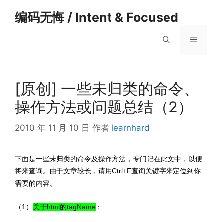
跳
编码无悔 / Intent & Focused
至
内
菜
容
单
[原创] 一些未归类的命令、
操作方法或问题总结（2）
2010 年 11 月 10 日
作者
learnhard
下面是一些未归类的命令及操作方法，专门记在此文中，以便
将来查询。由于文章较长，请用Ctrl+F查询关键字来定位到你
需要的内容。
（1）
关于html的tagName
：