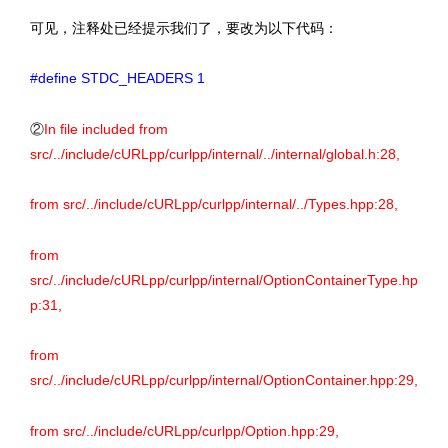
可见，注释处已经提示我们了，要改为以下代码：
#define STDC_HEADERS 1
②
In file included from
src/../include/cURLpp/curlpp/internal/../internal/global.h:28,
from src/../include/cURLpp/curlpp/internal/../Types.hpp:28,
from
src/../include/cURLpp/curlpp/internal/OptionContainerType.hp
p:31,
from
src/../include/cURLpp/curlpp/internal/OptionContainer.hpp:29,
from src/../include/cURLpp/curlpp/Option.hpp:29,