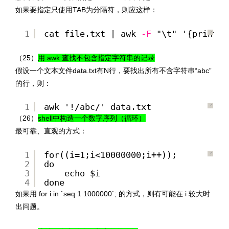
如果要指定只使用TAB为分隔符，则应这样：
1
cat file.txt | awk
-F
"\t" '{print $
?
http://www.codelast.com/
文章来源：
（25）
用 awk 查找不包含指定字符串的记录
假设一个文本文件data.txt有N行，要找出所有不含字符串“abc”
的行，则：
1
awk '!/abc/' data.txt
?
（26）
shell中构造一个数字序列（循环）
最可靠、直观的方式：
1
for((i=1;i<10000000;i++));
?
2
do
3
echo $i
4
done
如果用 for i in `seq 1 1000000`; 的方式，则有可能在 i 较大时
出问题。