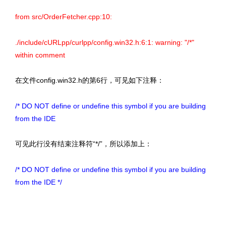
from src/OrderFetcher.cpp:10:
./include/cURLpp/curlpp/config.win32.h:6:1: warning: "/*"
within comment
在文件config.win32.h的第6行，可见如下注释：
/* DO NOT define or undefine this symbol if you are building
from the IDE
可见此行没有结束注释符“*/”，所以添加上：
/* DO NOT define or undefine this symbol if you are building
from the IDE */