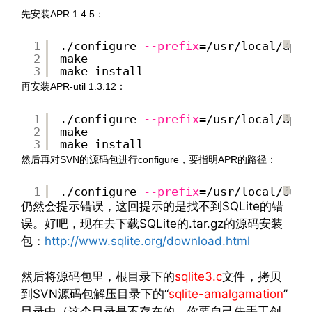
先安装APR 1.4.5：
1
./configure
--prefix
=/usr/local/apr
?
2
make
3
make install
再安装APR-util 1.3.12：
1
./configure
--prefix
=/usr/local/apr-
?
2
make
3
make install
然后再对SVN的源码包进行configure，要指明APR的路径：
1
./configure
--prefix
=/usr/local/subv
?
仍然会提示错误，这回提示的是找不到SQLite的错
误。好吧，现在去下载SQLite的.tar.gz的源码安装
包：
http://www.sqlite.org/download.html
然后将源码包里，根目录下的
sqlite3.c
文件，拷贝
到SVN源码包解压目录下的“
sqlite-amalgamation
”
目录中（这个目录是不存在的，你要自己先手工创