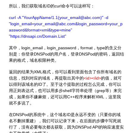
所以，我们获取域名ID的curl命令可以这样写：
curl -A "YourAppName/1.1(your_email@abc.com)" -d
"login_email=your_email@abc.com&login_password=your_p
assword&format=xml&type=mine"
"https://dnsapi.cn/Domain.List"
其中，login_email，login_password，format，type的含义分
别是：你登录DNSPod的用户名，登录DNSPod的密码，返回结
果的格式，域名权限种类。
返回的结果为XML格式，你可以看到里面包含了你所有域名的
信息，找到对应的域名，再提取出其中的
<id></id>
的值，就可
以得到该域名的ID了。至于这个提取的过程怎么完成，你可以
用正则表达式，也可以用多步shell字符串处理（grep等）来完
成，如果你不嫌麻烦，还可以用C++程序来解析XML，这里我
就不多说了。
在DNSPod的系统中，这个域名ID是永远不变的（只要你的域
名不删掉重建），我们可以记录下来，在后面的步骤中写死就
行了，没有必要每次都去获取，因为DNSPod API的响应速度实