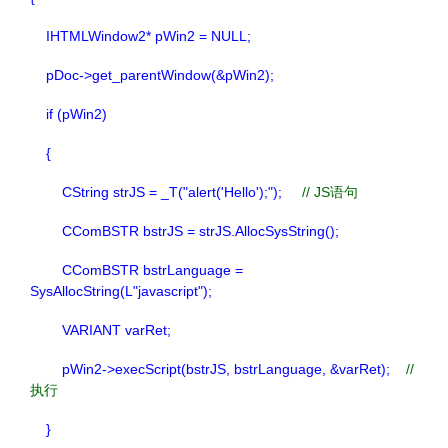
IHTMLWindow2* pWin2 = NULL;
pDoc->get_parentWindow(&pWin2);
if (pWin2)
{
CString strJS = _T("alert('Hello');");
// JS语句
CComBSTR bstrJS = strJS.AllocSysString();
CComBSTR bstrLanguage =
SysAllocString(L"javascript");
VARIANT varRet;
pWin2->execScript(bstrJS, bstrLanguage, &varRet);
//
执行
}