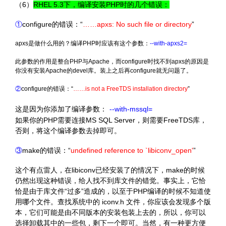
（6）
RHEL 5.3下，编译安装PHP时的几个错误：
①
configure的错误：“
……apxs: No such file or directory
”
apxs是做什么用的？编译PHP时应该有这个参数：
--with-apxs2=
此参数的作用是整合PHP与Apache，而configure时找不到apxs的原因是
你没有安装Apache的devel库。装上之后再configure就无问题了。
②
configure的错误：“
……is not a FreeTDS installation directory
”
这是因为你添加了编译参数：
--with-mssql=
如果你的PHP需要连接MS SQL Server，则需要FreeTDS库，
否则，将这个编译参数去掉即可。
③
make的错误：“
undefined reference to `libiconv_open'
”
这个有点雷人，在libiconv已经安装了的情况下，make的时候
仍然出现这种错误，给人找不到库文件的错觉。事实上，它恰
恰是由于库文件“过多”造成的，以至于PHP编译的时候不知道使
用哪个文件。查找系统中的 iconv.h 文件，你应该会发现多个版
本，它们可能是由不同版本的安装包装上去的，所以，你可以
选择卸载其中的一些包，剩下一个即可。当然，有一种更方便