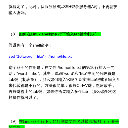
就搞定了，此时，从服务器B以SSH登录服务器A时，不再需要
输入密码。
（8）
如何在Linux shell命令行下输入tab键/制表符：
假设你有一个shell命令：
sed '10i\word like' -i /home/file.txt
这个命令的作用是：在文件 /home/file.txt 的第10行插入一句
话：“word like”。其中，单词“word”和“like”中间的分隔符是
tab键（制表符），那么如何输入它呢？直接按tab键或者输入 \t
来代替都是不行的。方法很简单：很按Ctrl+V键，然后放手，
再按键盘上的tab键。如果你需要输入多个tab，那么你多次这
样操作就可以了。
文章来源：
http://www.codelast.com/
（9）
在Linux命令行下，如何删除文件名以横线/横杠（-）开头
的文件：