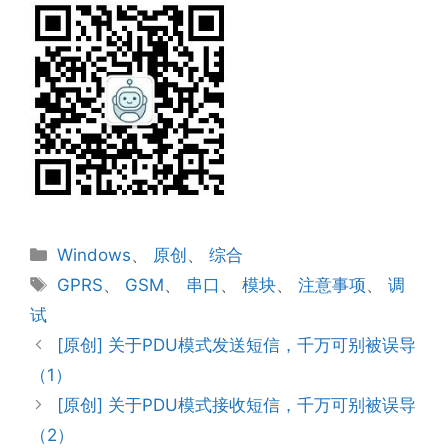
分
Windows
、
原创
、
综合
类
标
GPRS
、
GSM
、
串口
、
模块
、
注意事项
、
调
签
试
[原创] 关于PDU模式发送短信，千万可别被误导
（1）
[原创] 关于PDU模式接收短信，千万可别被误导
（2）