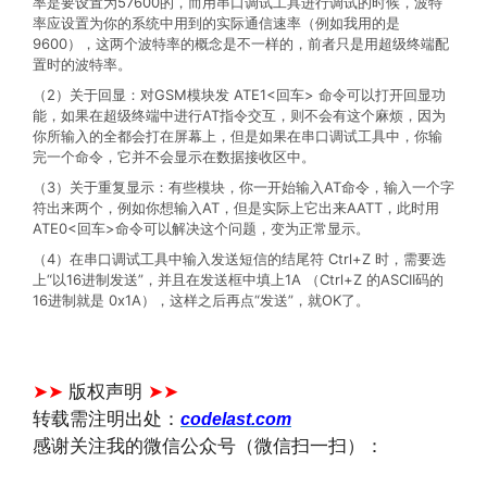
率是要设置为57600的，而用串口调试工具进行调试的时候，波特
率应设置为你的系统中用到的实际通信速率（例如我用的是
9600），这两个波特率的概念是不一样的，前者只是用超级终端配
置时的波特率。
（2）关于回显：对GSM模块发 ATE1<回车> 命令可以打开回显功
能，如果在超级终端中进行AT指令交互，则不会有这个麻烦，因为
你所输入的全都会打在屏幕上，但是如果在串口调试工具中，你输
完一个命令，它并不会显示在数据接收区中。
（3）关于重复显示：有些模块，你一开始输入AT命令，输入一个字
符出来两个，例如你想输入AT，但是实际上它出来AATT，此时用
ATE0<回车>命令可以解决这个问题，变为正常显示。
（4）在串口调试工具中输入发送短信的结尾符 Ctrl+Z 时，需要选
上“以16进制发送”，并且在发送框中填上1A （Ctrl+Z 的ASCII码的
16进制就是 0x1A），这样之后再点“发送”，就OK了。
文章来源：
https://www.codelast.com/
➤➤
版权声明
➤➤
转载需注明出处：
codelast.com
感谢关注我的微信公众号（微信扫一扫）：