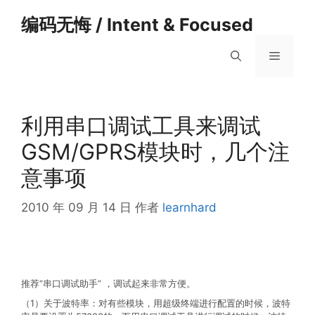
跳
编码无悔 / Intent & Focused
至
内
菜
容
单
利用串口调试工具来调试
GSM/GPRS模块时，几个注
意事项
2010 年 09 月 14 日
作者
learnhard
推荐“串口调试助手” ，调试起来非常方便。
（1）关于波特率：对有些模块，用超级终端进行配置的时候，波特