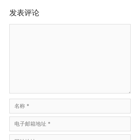
发表评论
评
论
名
称
电
子
邮
网