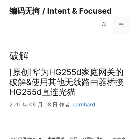
跳
编码无悔 / Intent & Focused
至
内
菜
容
单
破解
[原创]华为HG255d家庭网关的
破解&使用其他无线路由器桥接
HG255d直连光猫
2011 年 06 月 08 日
作者
learnhard