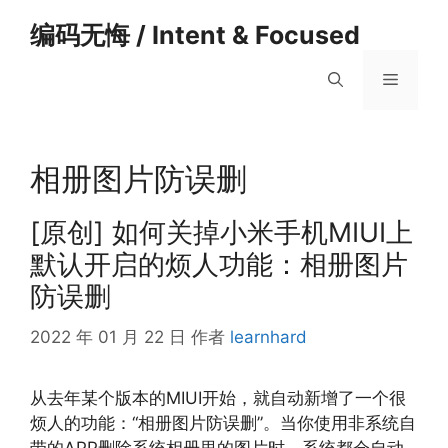
跳
编码无悔 / Intent & Focused
至
内
菜
容
单
相册图片防误删
[原创] 如何关掉小米手机MIUI上
默认开启的烦人功能：相册图片
防误删
2022 年 01 月 22 日
作者
learnhard
从去年某个版本的MIUI开始，就自动新增了一个很
烦人的功能：“相册图片防误删”。当你使用非系统自
带的APP删除系统相册里的图片时，系统都会自动