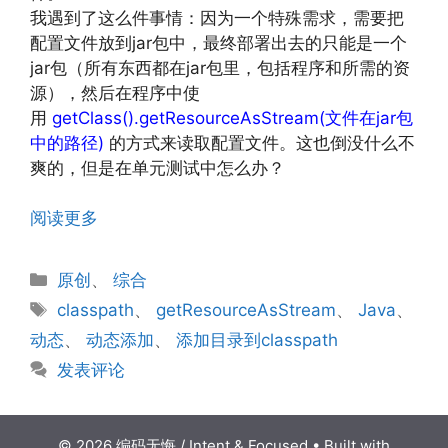
我遇到了这么件事情：因为一个特殊需求，需要把
配置文件放到jar包中，最终部署出去的只能是一个
jar包（所有东西都在jar包里，包括程序和所需的资
源），然后在程序中使
用
getClass().getResourceAsStream(文件在jar包
中的路径)
的方式来读取配置文件。这也倒没什么不
爽的，但是在单元测试中怎么办？
阅读更多
分
原创
、
综合
类
标
classpath
、
getResourceAsStream
、
Java
、
签
动态
、
动态添加
、
添加目录到classpath
发表评论
© 2026 编码无悔 / Intent & Focused
• Built with