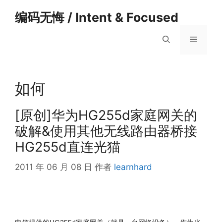
跳
编码无悔 / Intent & Focused
至
内
菜
容
单
如何
[原创]华为HG255d家庭网关的
破解&使用其他无线路由器桥接
HG255d直连光猫
2011 年 06 月 08 日
作者
learnhard