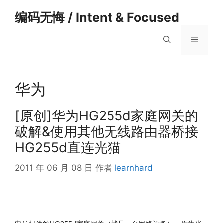
跳
编码无悔 / Intent & Focused
至
内
菜
容
单
华为
[原创]华为HG255d家庭网关的
破解&使用其他无线路由器桥接
HG255d直连光猫
2011 年 06 月 08 日
作者
learnhard