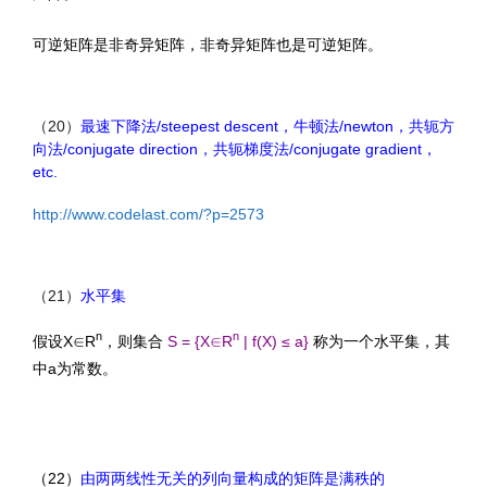
可逆矩阵是非奇异矩阵，非奇异矩阵也是可逆矩阵。
（20）
最速下降法/steepest descent，牛顿法/newton，共轭方
向法/conjugate direction，共轭梯度法/conjugate gradient，
etc.
http://www.codelast.com/?p=2573
（21）
水平集
n
n
假设X∈R
，则集合
S = {X∈R
| f(X) ≤ a}
称为一个水平集，其
中a为常数。
（22）
由两两线性无关的列向量构成的矩阵是满秩的