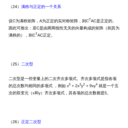
（24）
满秩与正定的一个关系
T
设C为满秩矩阵，A为正定的实对称矩阵，则C
AC是正定的。
因此可推出：若C是由两两线性无关的向量构成的矩阵（则其为
T
满秩的），则C
AC正定。
（25）
二次型
二次型是一些变量上的二次齐次多项式。齐次多项式是指各项
5
3
2
4
的总次数均相同的多项式 ，例如 x
+ 2x
y
+ 9xy
就是一个五
次的双变元（x和y）齐次多项式，其各项的总次数都是5。
（26）
正定二次型