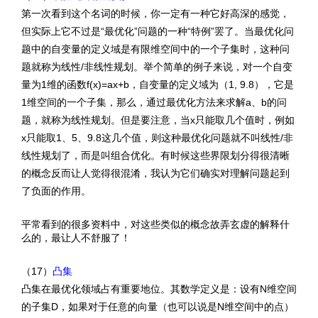
第一次看到这个名词的时候，你一定有一种它好高深的感觉，
但实际上它不过是“最优化”问题的一种“特例”罢了。当最优化问
题中的自变量的定义域是有限维空间中的一个子集时，这种问
题就称为线性/非线性规划。举个简单的例子来说，对一个自变
量为1维的函数f(x)=ax+b，自变量的定义域为（1, 9.8），它是
1维空间的一个子集，那么，通过最优化方法来求解a、b的问
题，就称为线性规划。但是要注意，当x只能取几个值时，例如
x只能取1、5、9.8这几个值，则这种最优化问题就不叫线性/非
线性规划了，而是叫组合优化。有时候这些界限划分得很清晰
的概念反而让人觉得很混淆，我认为它们确实对理解问题起到
了负面的作用。
平常看到的很多资料中，对这些类似的概念故弄玄虚的解释什
么的，最让人不舒服了！
（17）
凸集
凸集在最优化领域占有重要地位。其数学定义是：设有N维空间
的子集D，如果对于任意的向量（也可以说是N维空间中的点）