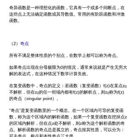
奇异函数是一种理想化的函数，它具有一个或多个间断点，在
这些点上无法确定函数或其导数值。常用的有阶跃函数和冲激
函数。
（2）
奇点
所有不满足整体性质的个别点，在数学上都可以称为奇点。
如果奇点出现在分母极限为0的情况，通常来说就是产生无穷大
解的表达式，在这种情况下数学计算失效。
在复变函数中，奇点的定义：若函数（复变函数）f(z)在某点z
0
不解析，但在z
的任一邻域内都有f(z)的解析点，则z
称为f(z)
0
0
的奇点（singular point）。
“奇点”是复变函数里的一个概念。在一个区域内可导的复变函
数，称为这个区域内的解析函数，如果一个复变函数在挖掉点z
的区域内解析，但在点z处不解析，则z称为这个解析函数的奇
点。解析函数的奇点总是孤立的，奇点按其性质，可以分为：
可去奇点、极点和本性奇点三大类。