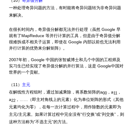
（10）
奇异值分解
一种处理奇异问题的方法，有时能将奇异问题转为非奇异问题
来解决。
在很长时间内，奇异值分解都无法并行处理（虽然 Google 早
就有了MapReduce 等并行计算的工具，但是由于奇异值分解
很难拆成不相关子运算，即使在 Google 内部以前也无法利用
并行计算的优势来分解矩阵）
。
2007年初，Google 中国的张智威博士和几个中国的工程师及
实习生已经实现了奇异值分解的并行算法，这是 Google中国对
世界的一个贡献。
（11）
主元
在解线性方程组时，通过加减乘除，将系数矩阵的a
，a
，
00
11
a
，……（即主对角线上的元素）化为单位矩阵的形式（其他
22
元素均化为零），在每一次计算过程中，用作除数的元素即为
主元/主元素。如果计算过程中完全没有“行交换”或“列交换”，则
这种方法称为“不选主元”的方法。