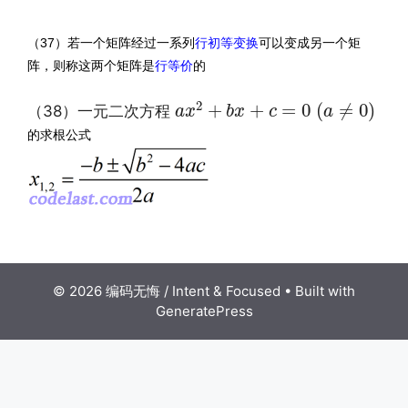
（37）若一个矩阵经过一系列
行初等变换
可以变成另一个矩
阵，则称这两个矩阵是
行等价
的
a
x
2
+
b
x
+
c
=
0
(
a
≠
0
)
2
+
+
=
0
(
≠
0
)
（38）一元二次方程
a
x
b
x
c
a
的求根公式
© 2026 编码无悔 / Intent & Focused
• Built with
GeneratePress