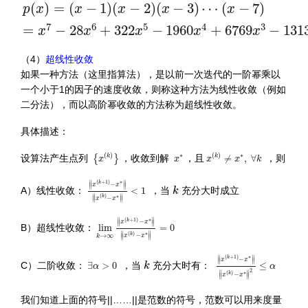
p
(
x
)
=
(
x
−
1
)
(
x
−
2
)
(
x
−
3
)
⋯
(
x
−
7
)
=
x
7
−
28
x
6
+
3
(
)
=
(
−
1
)
(
−
2
)
(
−
3
)
⋯
(
−
7
)
p
x
x
x
x
x
7
6
5
4
3
=
−
28
+
322
−
1960
+
6769
−
131
x
x
x
x
x
（4）
超线性收敛
如果一种方法（这里指算法），是以前一次迭代的一阶幂乘以
一个小于1的因子的速度收敛，则称这种方法为线性收敛（例如
二分法），而以高阶幂收敛的方法称为超线性收敛。
具体描述：
{
x
(
k
)
}
x
(
k
)
≠
x
∗
,
∀
k
x
∗
(
)
∗
(
)
∗
设算法产生点列
，收敛到解
，且
≠
,
∀
，则
k
k
{
}
x
x
x
x
k
‖
x
(
k
+
1
)
−
x
∗
‖
‖
x
(
k
)
−
x
∗
‖
<
1
∥
∥
k
(
+
1
)
∗
k
−
x
x
∥
∥
A）线性收敛：
<
1
，当
充分大时成立
k
∥
∥
(
)
∗
k
−
∥
∥
x
x
lim
k
→
∞
‖
x
(
k
+
1
)
−
x
∗
‖
‖
x
(
k
)
−
x
∗
‖
=
0
∥
∥
(
+
1
)
∗
k
−
x
x
∥
∥
B）超线性收敛：
lim
=
0
∥
∥
(
)
∗
k
−
→
∞
∥
∥
x
x
k
‖
x
(
k
+
1
)
−
x
∗
‖
‖
x
(
k
)
−
x
∥
∥
k
(
+
1
)
∗
k
−
∃
α
>
0
x
x
∥
∥
C）二阶收敛：
∃
>
0
，当
充分大时有：
≤
k
α
α
2
∥
∥
(
)
∗
k
−
∥
∥
x
x
我们知道上面的符号||……||是范数的符号，范数可以用来度量