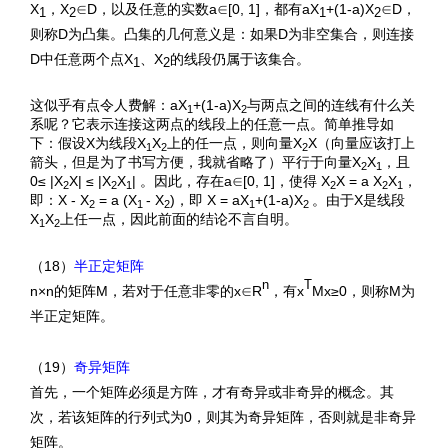
X
，X
∈D，以及任意的实数a∈[0, 1]，都有aX
+(1-a)X
∈D，
1
2
1
2
则称D为凸集。凸集的几何意义是：如果D为非空集合，则连接
D中任意两个点X
、X
的线段仍属于该集合。
1
2
这似乎有点令人费解：
aX
+(1-a)X
与两点之间的连线有什么关
1
2
系呢？它表示连接这两点的线段上的任意一点。简单推导如
下：假设X为线段X
X
上的任一点，则向量X
X（向量应该打上
1
2
2
箭头，但是为了书写方便，我就省略了）平行于向量X
X
，且
2
1
0≤ |X
X| ≤ |X
X
| 。因此，存在a∈[0, 1]，使得 X
X = a X
X
，
2
2
1
2
2
1
即：X - X
= a (X
- X
)，即 X = aX
+(1-a)X
。由于X是线段
2
1
2
1
2
X
X
上任一点，因此前面的结论不言自明。
1
2
（18）
半正定矩阵
n
T
n×n的矩阵M，若对于任意非零的x∈R
，有x
Mx≥0，则称M为
半正定矩阵。
（19）
奇异矩阵
首先，一个矩阵必须是方阵，才有奇异或非奇异的概念。其
次，若该矩阵的行列式为0，则其为奇异矩阵，否则就是非奇异
矩阵。