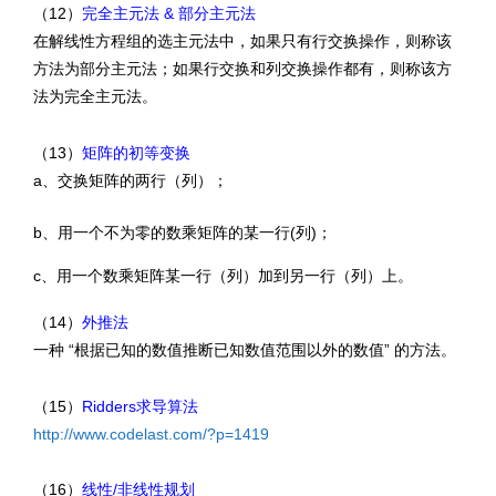
（12）
完全主元法 & 部分主元法
在解线性方程组的选主元法中，如果只有行交换操作，则称该
方法为部分主元法；如果行交换和列交换操作都有，则称该方
法为完全主元法。
（13）
矩阵的初等变换
a、交换矩阵的两行（列）；
b、用一个不为零的数乘矩阵的某一行(列)；
c、用一个数乘矩阵某一行（列）加到另一行（列）上。
（14）
外推法
一种 “根据已知的数值推断已知数值范围以外的数值” 的方法。
（15）
Ridders求导算法
http://www.codelast.com/?p=1419
（16）
线性/非线性规划