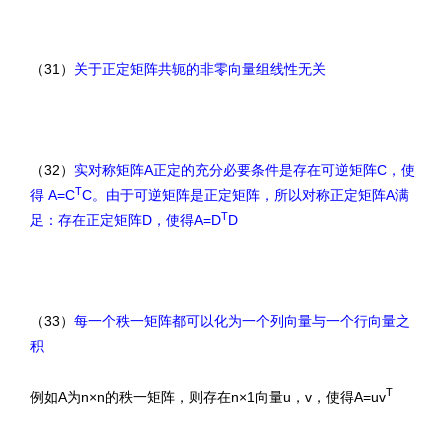
（31）
关于正定矩阵共轭的非零向量组线性无关
（32）
实对称矩阵A正定的充分必要条件是存在可逆矩阵C，使
T
得 A=C
C。由于可逆矩阵是正定矩阵，所以对称正定矩阵A满
T
足：存在正定矩阵D，使得A=D
D
（33）
每一个秩一矩阵都可以化为一个列向量与一个行向量之
积
T
例如A为n×n的秩一矩阵，则存在n×1向量u，v，使得A=uv