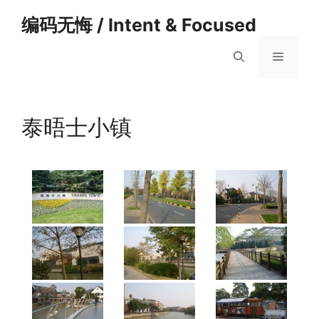
跳
编码无悔 / Intent & Focused
至
内
菜
容
单
泰晤士小镇