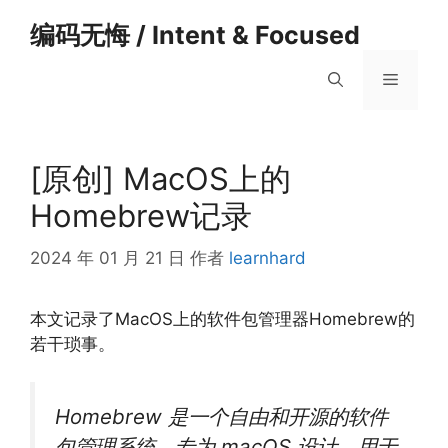
跳
编码无悔 / Intent & Focused
至
内
菜
容
单
[原创] MacOS上的
Homebrew记录
2024 年 01 月 21 日
作者
learnhard
本文记录了MacOS上的软件包管理器Homebrew的
若干琐事。
Homebrew 是一个自由和开源的软件
包管理系统，专为 macOS 设计，用于