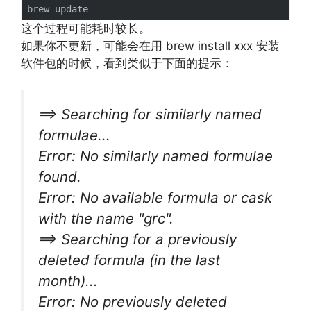
这个过程可能耗时较长。
如果你不更新，可能会在用 brew install xxx 安装
软件包的时候，看到类似于下面的提示：
==> Searching for similarly named
formulae...
Error: No similarly named formulae
found.
Error: No available formula or cask
with the name "grc".
==> Searching for a previously
deleted formula (in the last
month)...
Error: No previously deleted