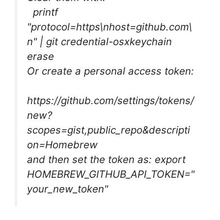
printf
"protocol=https\nhost=github.com\
n" | git credential-osxkeychain
erase
Or create a personal access token:
https://github.com/settings/tokens/
new?
scopes=gist,public_repo&descripti
on=Homebrew
and then set the token as: export
HOMEBREW_GITHUB_API_TOKEN="
your_new_token"